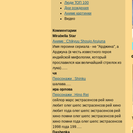
Люди ТОП 100
Дни рождения
Аниме картинки
Видео
Комментарии
Mirabella Star
Аниме : Chikyuu Shoujo Arujuna
Имя героини сериала - не "Арджина", а
Арджуна (в честь известного героя
индийской мифологии, который
прославился как величайший стрелок из
лука).......
чя
Персонажи : Shinku
шалава......
ира орлова
Персонажи : Hino Rei
сейлор марс экстрасенсов рей хино
любит олег шепс экстрасенсов рей хино
любит года олег шепс экстрасенсов рей
хино помни олег шепс экстрасенсов рей
хино помни года олег шепс экстрасенсов
1998 года 199......
Dashenka