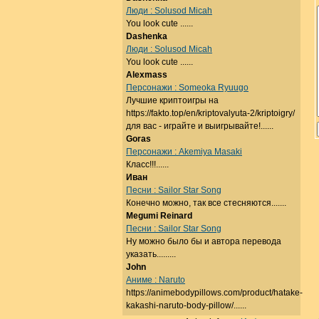
Люди : Solusod Micah
You look cute ......
Dashenka
Люди : Solusod Micah
You look cute ......
Alexmass
Персонажи : Someoka Ryuugo
Лучшие криптоигры на
https://fakto.top/en/kriptovalyuta-2/kriptoigry/
для вас - играйте и выигрывайте!......
Goras
Персонажи : Akemiya Masaki
Класс!!!......
Иван
Песни : Sailor Star Song
Конечно можно, так все стесняются.......
Megumi Reinard
Песни : Sailor Star Song
Ну можно было бы и автора перевода
указать.........
John
Аниме : Naruto
https://animebodypillows.com/product/hatake-
kakashi-naruto-body-pillow/......