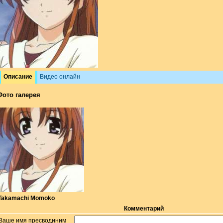
Описание
Видео онлайн
Фото галерея
Takamachi Momoko
Комментарий
Ваше имя пресводиним