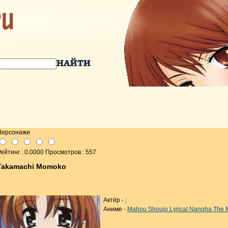
Персонажи
ейтинг : 0.0000 Просмотров : 557
Takamachi Momoko
Актёр -
;
Аниме -
Mahou Shoujo Lyrical Nanoha The 