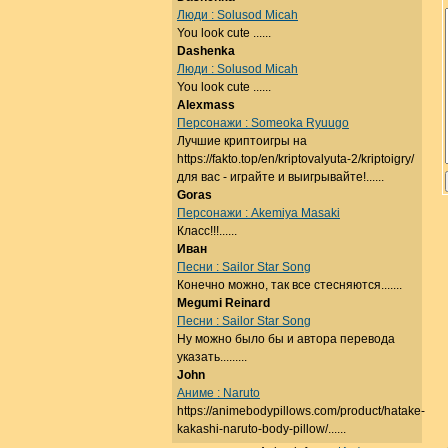
Люди : Solusod Micah
You look cute ......
Dashenka
Люди : Solusod Micah
You look cute ......
Alexmass
Персонажи : Someoka Ryuugo
Лучшие криптоигры на
https://fakto.top/en/kriptovalyuta-2/kriptoigry/
для вас - играйте и выигрывайте!......
Goras
Персонажи : Akemiya Masaki
Класс!!!......
Иван
Песни : Sailor Star Song
Конечно можно, так все стесняются.......
Megumi Reinard
Песни : Sailor Star Song
Ну можно было бы и автора перевода
указать.........
John
Аниме : Naruto
https://animebodypillows.com/product/hatake-
kakashi-naruto-body-pillow/......