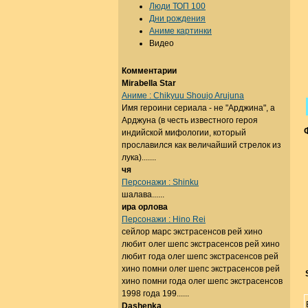
Люди ТОП 100
Дни рождения
Аниме картинки
Видео
Комментарии
Mirabella Star
Аниме : Chikyuu Shoujo Arujuna
Имя героини сериала - не "Арджина", а
Арджуна (в честь известного героя
индийской мифологии, который
прославился как величайший стрелок из
лука).......
чя
Персонажи : Shinku
шалава......
ира орлова
Персонажи : Hino Rei
сейлор марс экстрасенсов рей хино
любит олег шепс экстрасенсов рей хино
любит года олег шепс экстрасенсов рей
хино помни олег шепс экстрасенсов рей
хино помни года олег шепс экстрасенсов
1998 года 199......
Dashenka