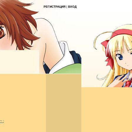
РЕГИСТРАЦИЯ
|
ВХОД
n~
;