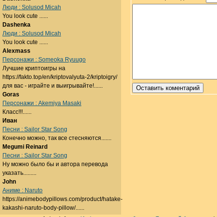
Люди : Solusod Micah
You look cute ......
Dashenka
Люди : Solusod Micah
You look cute ......
Alexmass
Персонажи : Someoka Ryuugo
Лучшие криптоигры на
https://fakto.top/en/kriptovalyuta-2/kriptoigry/
для вас - играйте и выигрывайте!......
Goras
Персонажи : Akemiya Masaki
Класс!!!......
Иван
Песни : Sailor Star Song
Конечно можно, так все стесняются.......
Megumi Reinard
Песни : Sailor Star Song
Ну можно было бы и автора перевода
указать.........
John
Аниме : Naruto
https://animebodypillows.com/product/hatake-
kakashi-naruto-body-pillow/......