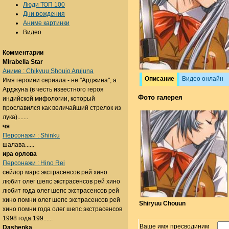
Люди ТОП 100
Дни рождения
Аниме картинки
Видео
Комментарии
Mirabella Star
Аниме : Chikyuu Shoujo Arujuna
Описание
Видео онлайн
Имя героини сериала - не "Арджина", а
Арджуна (в честь известного героя
Фото галерея
индийской мифологии, который
прославился как величайший стрелок из
лука).......
чя
Персонажи : Shinku
шалава......
ира орлова
Персонажи : Hino Rei
сейлор марс экстрасенсов рей хино
любит олег шепс экстрасенсов рей хино
любит года олег шепс экстрасенсов рей
хино помни олег шепс экстрасенсов рей
Shiryuu Chouun
хино помни года олег шепс экстрасенсов
1998 года 199......
Ваше имя пресводиним
Dashenka