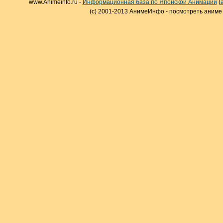
www.Animeinfo.ru -
Информационная база по Японской Анимации
(
(c) 2001-2013 АнимеИнфо - посмотреть аниме