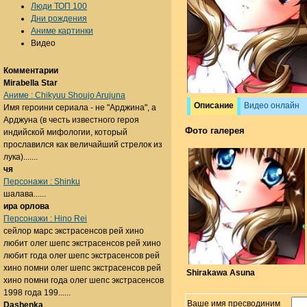
Люди ТОП 100
Дни рождения
Аниме картинки
Видео
Комментарии
Mirabella Star
Аниме : Chikyuu Shoujo Arujuna
Описание
Видео онлайн
Имя героини сериала - не "Арджина", а
Арджуна (в честь известного героя
Фото галерея
индийской мифологии, который
прославился как величайший стрелок из
лука).......
чя
Персонажи : Shinku
шалава......
ира орлова
Персонажи : Hino Rei
сейлор марс экстрасенсов рей хино
любит олег шепс экстрасенсов рей хино
любит года олег шепс экстрасенсов рей
хино помни олег шепс экстрасенсов рей
Shirakawa Asuna
хино помни года олег шепс экстрасенсов
1998 года 199......
Ваше имя пресводиним
Dashenka