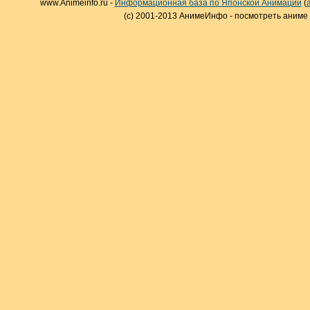
www.Animeinfo.ru -
Информационная база по Японской Анимации
(
(c) 2001-2013 АнимеИнфо - посмотреть аниме 