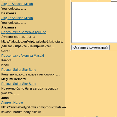
Люди : Solusod Micah
You look cute ......
Dashenka
Люди : Solusod Micah
You look cute ......
Alexmass
Персонажи : Someoka Ryuugo
Лучшие криптоигры на
https://fakto.top/en/kriptovalyuta-2/kriptoigry/
для вас - играйте и выигрывайте!......
Goras
Персонажи : Akemiya Masaki
Класс!!!......
Иван
Песни : Sailor Star Song
Конечно можно, так все стесняются.......
Megumi Reinard
Песни : Sailor Star Song
Ну можно было бы и автора перевода
указать.........
John
Аниме : Naruto
https://animebodypillows.com/product/hatake-
kakashi-naruto-body-pillow/......