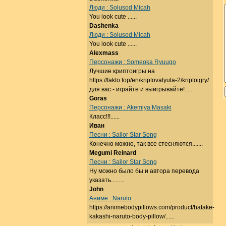
Люди : Solusod Micah
You look cute ......
Dashenka
Люди : Solusod Micah
You look cute ......
Alexmass
Персонажи : Someoka Ryuugo
Лучшие криптоигры на
https://fakto.top/en/kriptovalyuta-2/kriptoigry/
для вас - играйте и выигрывайте!......
Goras
Персонажи : Akemiya Masaki
Класс!!!......
Иван
Песни : Sailor Star Song
Конечно можно, так все стесняются.......
Megumi Reinard
Песни : Sailor Star Song
Ну можно было бы и автора перевода
указать.........
John
Аниме : Naruto
https://animebodypillows.com/product/hatake-
kakashi-naruto-body-pillow/......