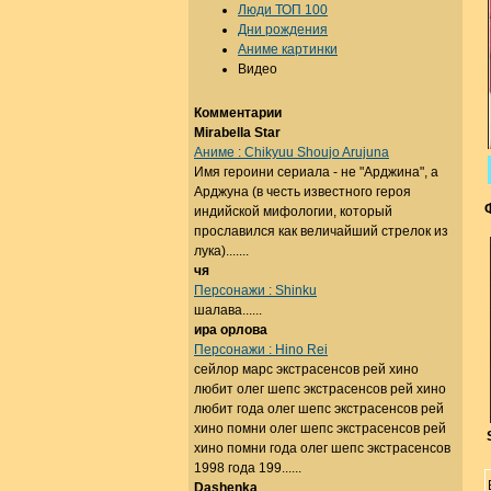
Люди ТОП 100
Дни рождения
Аниме картинки
Видео
Комментарии
Mirabella Star
Аниме : Chikyuu Shoujo Arujuna
Имя героини сериала - не "Арджина", а
Арджуна (в честь известного героя
индийской мифологии, который
прославился как величайший стрелок из
лука).......
чя
Персонажи : Shinku
шалава......
ира орлова
Персонажи : Hino Rei
сейлор марс экстрасенсов рей хино
любит олег шепс экстрасенсов рей хино
любит года олег шепс экстрасенсов рей
хино помни олег шепс экстрасенсов рей
хино помни года олег шепс экстрасенсов
1998 года 199......
Dashenka