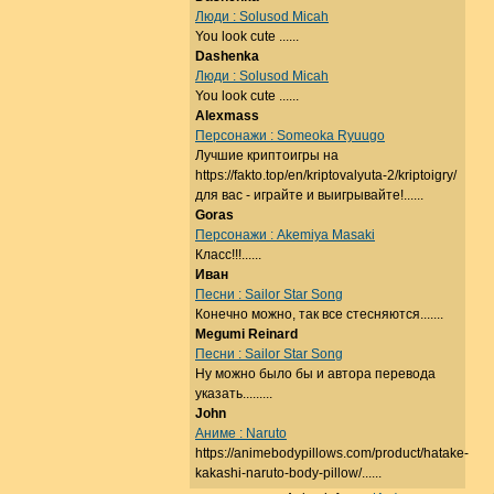
Люди : Solusod Micah
You look cute ......
Dashenka
Люди : Solusod Micah
You look cute ......
Alexmass
Персонажи : Someoka Ryuugo
Лучшие криптоигры на
https://fakto.top/en/kriptovalyuta-2/kriptoigry/
для вас - играйте и выигрывайте!......
Goras
Персонажи : Akemiya Masaki
Класс!!!......
Иван
Песни : Sailor Star Song
Конечно можно, так все стесняются.......
Megumi Reinard
Песни : Sailor Star Song
Ну можно было бы и автора перевода
указать.........
John
Аниме : Naruto
https://animebodypillows.com/product/hatake-
kakashi-naruto-body-pillow/......