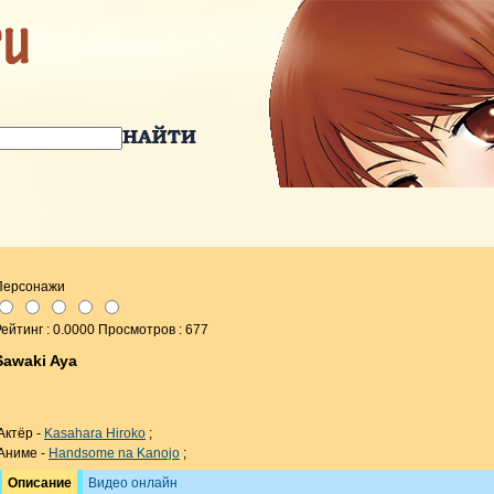
Персонажи
ейтинг : 0.0000 Просмотров : 677
Sawaki Aya
Актёр -
Kasahara Hiroko
;
Аниме -
Handsome na Kanojo
;
Описание
Видео онлайн