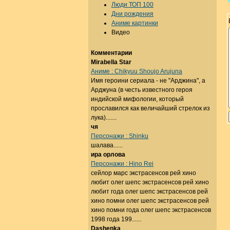
Люди ТОП 100
Дни рождения
Аниме картинки
Видео
Комментарии
Mirabella Star
Аниме : Chikyuu Shoujo Arujuna
Имя героини сериала - не "Арджина", а
Арджуна (в честь известного героя
индийской мифологии, который
прославился как величайший стрелок из
лука).......
чя
Персонажи : Shinku
шалава......
ира орлова
Персонажи : Hino Rei
сейлор марс экстрасенсов рей хино
любит олег шепс экстрасенсов рей хино
любит года олег шепс экстрасенсов рей
хино помни олег шепс экстрасенсов рей
хино помни года олег шепс экстрасенсов
1998 года 199......
Dashenka