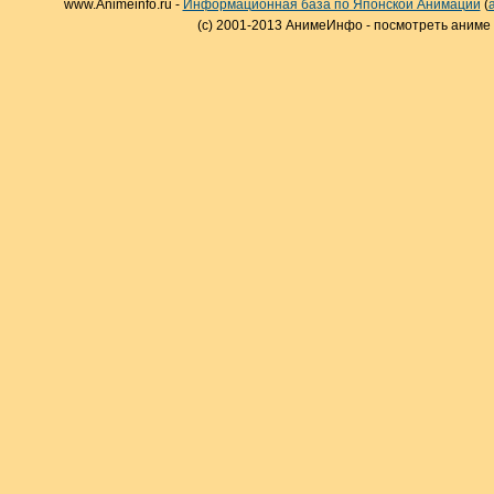
www.Animeinfo.ru -
Информационная база по Японской Анимации
(
(c) 2001-2013 АнимеИнфо - посмотреть аниме 