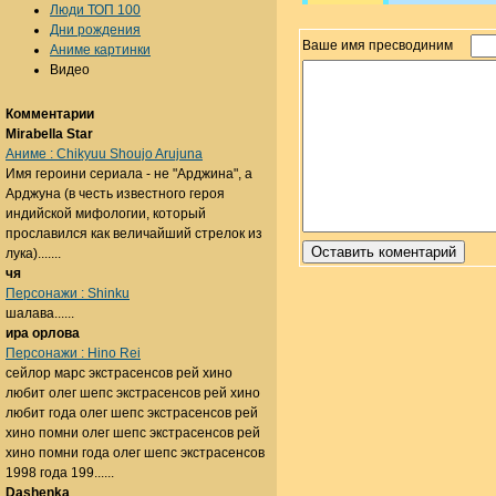
Люди ТОП 100
Дни рождения
Ваше имя пресводиним
Аниме картинки
Видео
Комментарии
Mirabella Star
Аниме : Chikyuu Shoujo Arujuna
Имя героини сериала - не "Арджина", а
Арджуна (в честь известного героя
индийской мифологии, который
прославился как величайший стрелок из
лука).......
чя
Персонажи : Shinku
шалава......
ира орлова
Персонажи : Hino Rei
сейлор марс экстрасенсов рей хино
любит олег шепс экстрасенсов рей хино
любит года олег шепс экстрасенсов рей
хино помни олег шепс экстрасенсов рей
хино помни года олег шепс экстрасенсов
1998 года 199......
Dashenka