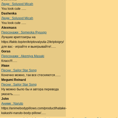
Люди : Solusod Micah
You look cute ......
Dashenka
Люди : Solusod Micah
You look cute ......
Alexmass
Персонажи : Someoka Ryuugo
Лучшие криптоигры на
https://fakto.top/en/kriptovalyuta-2/kriptoigry/
для вас - играйте и выигрывайте!......
Goras
Персонажи : Akemiya Masaki
Класс!!!......
Иван
Песни : Sailor Star Song
Конечно можно, так все стесняются.......
Megumi Reinard
Песни : Sailor Star Song
Ну можно было бы и автора перевода
указать.........
John
Аниме : Naruto
https://animebodypillows.com/product/hatake-
kakashi-naruto-body-pillow/......