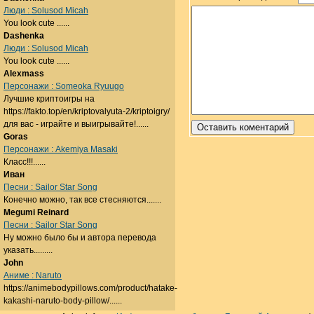
Люди : Solusod Micah
You look cute ......
Dashenka
Люди : Solusod Micah
You look cute ......
Alexmass
Персонажи : Someoka Ryuugo
Лучшие криптоигры на
https://fakto.top/en/kriptovalyuta-2/kriptoigry/
для вас - играйте и выигрывайте!......
Goras
Персонажи : Akemiya Masaki
Класс!!!......
Иван
Песни : Sailor Star Song
Конечно можно, так все стесняются.......
Megumi Reinard
Песни : Sailor Star Song
Ну можно было бы и автора перевода
указать.........
John
Аниме : Naruto
https://animebodypillows.com/product/hatake-
kakashi-naruto-body-pillow/......