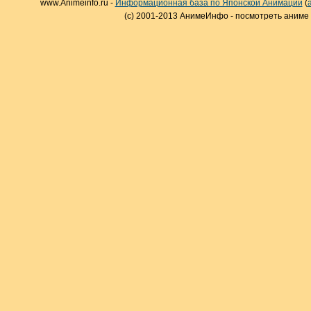
www.Animeinfo.ru -
Информационная база по Японской Анимации
(
(c) 2001-2013 АнимеИнфо - посмотреть аниме 