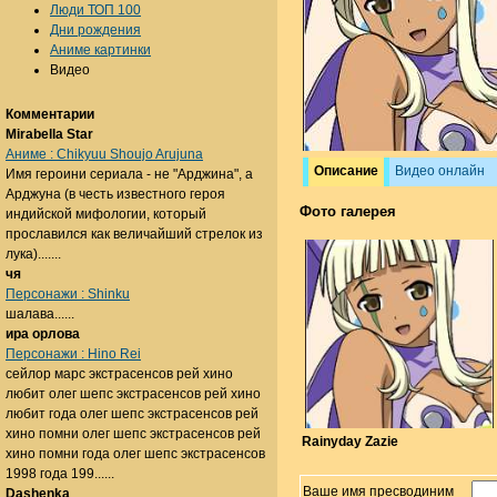
Люди ТОП 100
Дни рождения
Аниме картинки
Видео
Комментарии
Mirabella Star
Аниме : Chikyuu Shoujo Arujuna
Описание
Видео онлайн
Имя героини сериала - не "Арджина", а
Арджуна (в честь известного героя
Фото галерея
индийской мифологии, который
прославился как величайший стрелок из
лука).......
чя
Персонажи : Shinku
шалава......
ира орлова
Персонажи : Hino Rei
сейлор марс экстрасенсов рей хино
любит олег шепс экстрасенсов рей хино
любит года олег шепс экстрасенсов рей
хино помни олег шепс экстрасенсов рей
Rainyday Zazie
хино помни года олег шепс экстрасенсов
1998 года 199......
Ваше имя пресводиним
Dashenka