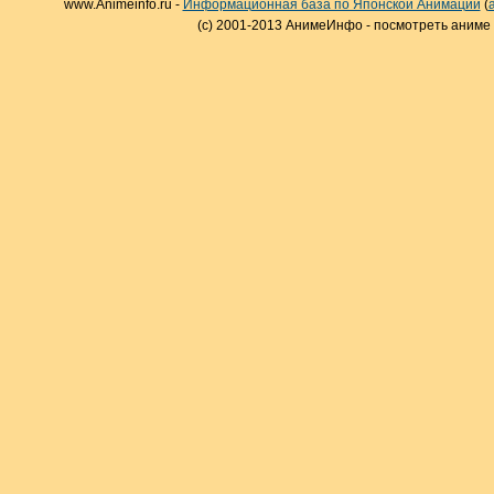
www.Animeinfo.ru -
Информационная база по Японской Анимации
(
(c) 2001-2013 АнимеИнфо - посмотреть аниме 