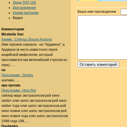
Люди ТОП 100
Дни рождения
Ваше имя пресводиним
Аниме картинки
Видео
Комментарии
Mirabella Star
Аниме : Chikyuu Shoujo Arujuna
Имя героини сериала - не "Арджина", а
Арджуна (в честь известного героя
индийской мифологии, который
прославился как величайший стрелок из
лука).......
чя
Персонажи : Shinku
шалава......
ира орлова
Персонажи : Hino Rei
сейлор марс экстрасенсов рей хино
любит олег шепс экстрасенсов рей хино
любит года олег шепс экстрасенсов рей
хино помни олег шепс экстрасенсов рей
хино помни года олег шепс экстрасенсов
1998 года 199......
Dashenka