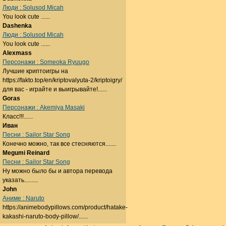
Люди : Solusod Micah
You look cute ......
Dashenka
Люди : Solusod Micah
You look cute ......
Alexmass
Персонажи : Someoka Ryuugo
Лучшие криптоигры на
https://fakto.top/en/kriptovalyuta-2/kriptoigry/
для вас - играйте и выигрывайте!......
Goras
Персонажи : Akemiya Masaki
Класс!!!......
Иван
Песни : Sailor Star Song
Конечно можно, так все стесняются.......
Megumi Reinard
Песни : Sailor Star Song
Ну можно было бы и автора перевода
указать.........
John
Аниме : Naruto
https://animebodypillows.com/product/hatake-
kakashi-naruto-body-pillow/......