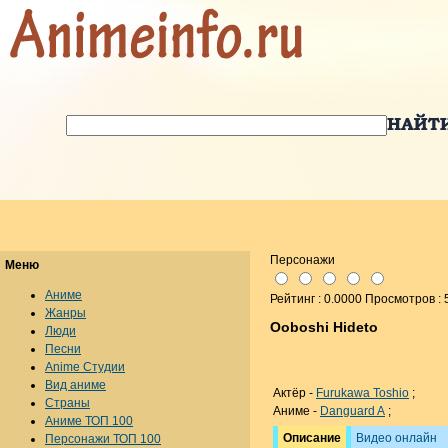
Персонажи
Меню
Аниме
Рейтинг : 0.0000 Просмотров : 
Жанры
Ooboshi Hideto
Люди
Песни
Anime Студии
Вид аниме
Актёр -
Furukawa Toshio
;
Страны
Аниме -
Danguard A
;
Аниме ТОП 100
Описание
Видео онлайн
Персонажи ТОП 100