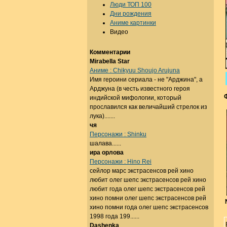
Люди ТОП 100
Дни рождения
Аниме картинки
Видео
Комментарии
Mirabella Star
Аниме : Chikyuu Shoujo Arujuna
Имя героини сериала - не "Арджина", а
Арджуна (в честь известного героя
индийской мифологии, который
прославился как величайший стрелок из
лука).......
чя
Персонажи : Shinku
шалава......
ира орлова
Персонажи : Hino Rei
сейлор марс экстрасенсов рей хино
любит олег шепс экстрасенсов рей хино
любит года олег шепс экстрасенсов рей
хино помни олег шепс экстрасенсов рей
хино помни года олег шепс экстрасенсов
1998 года 199......
Dashenka