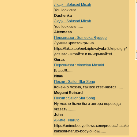
Люди : Solusod Micah
You look cute ......
Dashenka
Люди : Solusod Micah
You look cute ......
Alexmass
Персонажи : Someoka Ryuugo
Лучшие криптоигры на
https://fakto.top/en/kriptovalyuta-2/kriptoigry/
для вас - играйте и выигрывайте!......
Goras
Персонажи : Akemiya Masaki
Класс!!!......
Иван
Песни : Sailor Star Song
Конечно можно, так все стесняются.......
Megumi Reinard
Песни : Sailor Star Song
Ну можно было бы и автора перевода
указать.........
John
Аниме : Naruto
https://animebodypillows.com/product/hatake-
kakashi-naruto-body-pillow/......