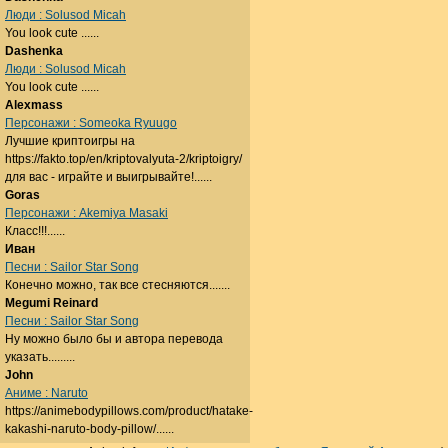
Люди : Solusod Micah
You look cute ......
Dashenka
Люди : Solusod Micah
You look cute ......
Alexmass
Персонажи : Someoka Ryuugo
Лучшие криптоигры на
https://fakto.top/en/kriptovalyuta-2/kriptoigry/
для вас - играйте и выигрывайте!......
Goras
Персонажи : Akemiya Masaki
Класс!!!......
Иван
Песни : Sailor Star Song
Конечно можно, так все стесняются.......
Megumi Reinard
Песни : Sailor Star Song
Ну можно было бы и автора перевода
указать.........
John
Аниме : Naruto
https://animebodypillows.com/product/hatake-
kakashi-naruto-body-pillow/......