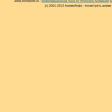
www.Animeinfo.ru -
Информационная база по Японской Анимации
(
(c) 2001-2013 АнимеИнфо - посмотреть аниме 