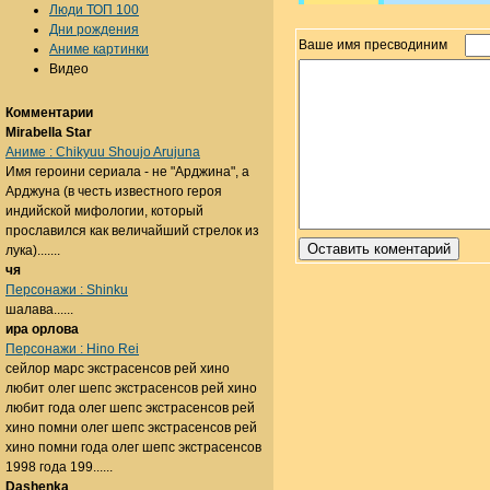
Люди ТОП 100
Дни рождения
Ваше имя пресводиним
Аниме картинки
Видео
Комментарии
Mirabella Star
Аниме : Chikyuu Shoujo Arujuna
Имя героини сериала - не "Арджина", а
Арджуна (в честь известного героя
индийской мифологии, который
прославился как величайший стрелок из
лука).......
чя
Персонажи : Shinku
шалава......
ира орлова
Персонажи : Hino Rei
сейлор марс экстрасенсов рей хино
любит олег шепс экстрасенсов рей хино
любит года олег шепс экстрасенсов рей
хино помни олег шепс экстрасенсов рей
хино помни года олег шепс экстрасенсов
1998 года 199......
Dashenka