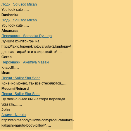
Люди : Solusod Micah
You look cute ......
Dashenka
Люди : Solusod Micah
You look cute ......
Alexmass
Персонажи : Someoka Ryuugo
Лучшие криптоигры на
https://fakto.top/en/kriptovalyuta-2/kriptoigry/
для вас - играйте и выигрывайте!......
Goras
Персонажи : Akemiya Masaki
Класс!!!......
Иван
Песни : Sailor Star Song
Конечно можно, так все стесняются.......
Megumi Reinard
Песни : Sailor Star Song
Ну можно было бы и автора перевода
указать.........
John
Аниме : Naruto
https://animebodypillows.com/product/hatake-
kakashi-naruto-body-pillow/......