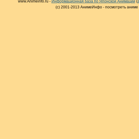
www.Animeinfo.ru -
Информационная база по Японской Анимации
(
(c) 2001-2013 АнимеИнфо - посмотреть аниме 