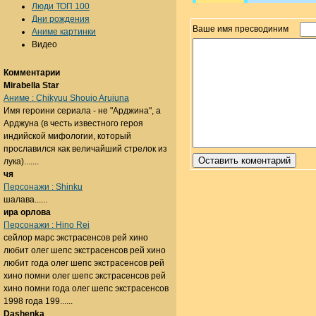
Люди ТОП 100
Дни рождения
Ваше имя пресводиним
Аниме картинки
Видео
Комментарии
Mirabella Star
Аниме : Chikyuu Shoujo Arujuna
Имя героини сериала - не "Арджина", а
Арджуна (в честь известного героя
индийской мифологии, который
прославился как величайший стрелок из
лука).......
чя
Персонажи : Shinku
шалава......
ира орлова
Персонажи : Hino Rei
сейлор марс экстрасенсов рей хино
любит олег шепс экстрасенсов рей хино
любит года олег шепс экстрасенсов рей
хино помни олег шепс экстрасенсов рей
хино помни года олег шепс экстрасенсов
1998 года 199......
Dashenka