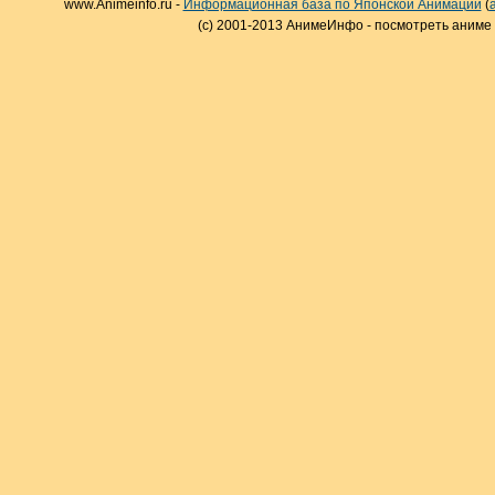
www.Animeinfo.ru -
Информационная база по Японской Анимации
(
(c) 2001-2013 АнимеИнфо - посмотреть аниме 