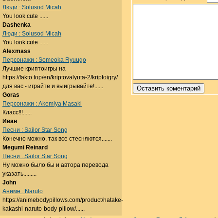
Люди : Solusod Micah
You look cute ......
Dashenka
Люди : Solusod Micah
You look cute ......
Alexmass
Персонажи : Someoka Ryuugo
Лучшие криптоигры на
https://fakto.top/en/kriptovalyuta-2/kriptoigry/
для вас - играйте и выигрывайте!......
Goras
Персонажи : Akemiya Masaki
Класс!!!......
Иван
Песни : Sailor Star Song
Конечно можно, так все стесняются.......
Megumi Reinard
Песни : Sailor Star Song
Ну можно было бы и автора перевода
указать.........
John
Аниме : Naruto
https://animebodypillows.com/product/hatake-
kakashi-naruto-body-pillow/......