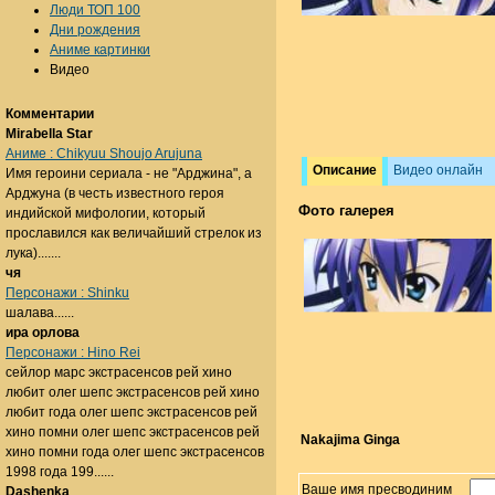
Люди ТОП 100
Дни рождения
Аниме картинки
Видео
Комментарии
Mirabella Star
Аниме : Chikyuu Shoujo Arujuna
Описание
Видео онлайн
Имя героини сериала - не "Арджина", а
Арджуна (в честь известного героя
Фото галерея
индийской мифологии, который
прославился как величайший стрелок из
лука).......
чя
Персонажи : Shinku
шалава......
ира орлова
Персонажи : Hino Rei
сейлор марс экстрасенсов рей хино
любит олег шепс экстрасенсов рей хино
любит года олег шепс экстрасенсов рей
хино помни олег шепс экстрасенсов рей
Nakajima Ginga
хино помни года олег шепс экстрасенсов
1998 года 199......
Ваше имя пресводиним
Dashenka