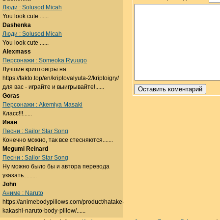
Люди : Solusod Micah
You look cute ......
Dashenka
Люди : Solusod Micah
You look cute ......
Alexmass
Персонажи : Someoka Ryuugo
Лучшие криптоигры на
https://fakto.top/en/kriptovalyuta-2/kriptoigry/
для вас - играйте и выигрывайте!......
Goras
Персонажи : Akemiya Masaki
Класс!!!......
Иван
Песни : Sailor Star Song
Конечно можно, так все стесняются.......
Megumi Reinard
Песни : Sailor Star Song
Ну можно было бы и автора перевода
указать.........
John
Аниме : Naruto
https://animebodypillows.com/product/hatake-
kakashi-naruto-body-pillow/......