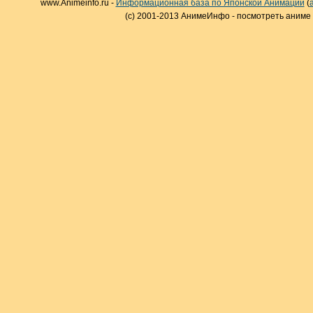
www.Animeinfo.ru -
Информационная база по Японской Анимации
(
(c) 2001-2013 АнимеИнфо - посмотреть аниме 