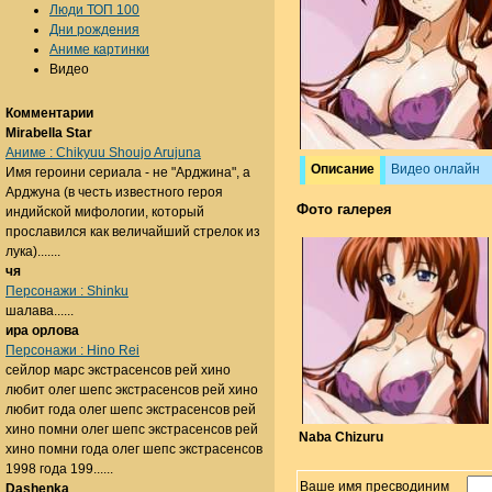
Люди ТОП 100
Дни рождения
Аниме картинки
Видео
Комментарии
Mirabella Star
Аниме : Chikyuu Shoujo Arujuna
Описание
Видео онлайн
Имя героини сериала - не "Арджина", а
Арджуна (в честь известного героя
Фото галерея
индийской мифологии, который
прославился как величайший стрелок из
лука).......
чя
Персонажи : Shinku
шалава......
ира орлова
Персонажи : Hino Rei
сейлор марс экстрасенсов рей хино
любит олег шепс экстрасенсов рей хино
любит года олег шепс экстрасенсов рей
хино помни олег шепс экстрасенсов рей
Naba Chizuru
хино помни года олег шепс экстрасенсов
1998 года 199......
Ваше имя пресводиним
Dashenka