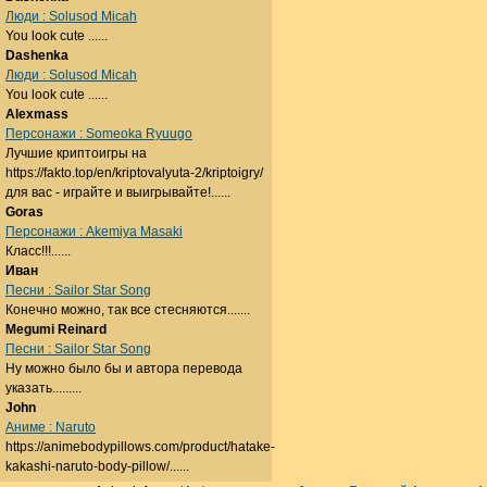
Люди : Solusod Micah
You look cute ......
Dashenka
Люди : Solusod Micah
You look cute ......
Alexmass
Персонажи : Someoka Ryuugo
Лучшие криптоигры на
https://fakto.top/en/kriptovalyuta-2/kriptoigry/
для вас - играйте и выигрывайте!......
Goras
Персонажи : Akemiya Masaki
Класс!!!......
Иван
Песни : Sailor Star Song
Конечно можно, так все стесняются.......
Megumi Reinard
Песни : Sailor Star Song
Ну можно было бы и автора перевода
указать.........
John
Аниме : Naruto
https://animebodypillows.com/product/hatake-
kakashi-naruto-body-pillow/......