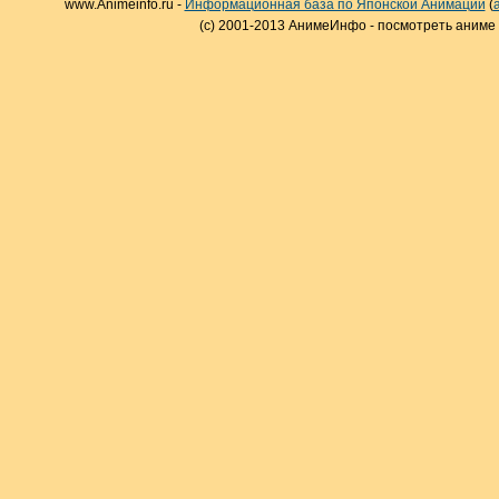
www.Animeinfo.ru -
Информационная база по Японской Анимации
(
(c) 2001-2013 АнимеИнфо - посмотреть аниме 