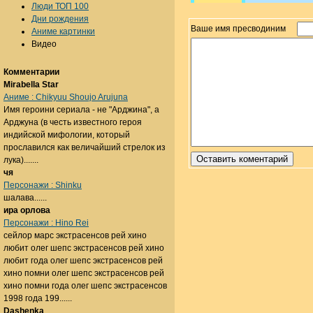
Люди ТОП 100
Дни рождения
Ваше имя пресводиним
Аниме картинки
Видео
Комментарии
Mirabella Star
Аниме : Chikyuu Shoujo Arujuna
Имя героини сериала - не "Арджина", а
Арджуна (в честь известного героя
индийской мифологии, который
прославился как величайший стрелок из
лука).......
чя
Персонажи : Shinku
шалава......
ира орлова
Персонажи : Hino Rei
сейлор марс экстрасенсов рей хино
любит олег шепс экстрасенсов рей хино
любит года олег шепс экстрасенсов рей
хино помни олег шепс экстрасенсов рей
хино помни года олег шепс экстрасенсов
1998 года 199......
Dashenka