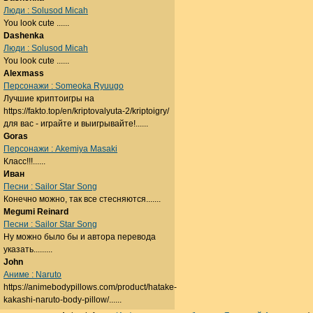
Люди : Solusod Micah
You look cute ......
Dashenka
Люди : Solusod Micah
You look cute ......
Alexmass
Персонажи : Someoka Ryuugo
Лучшие криптоигры на
https://fakto.top/en/kriptovalyuta-2/kriptoigry/
для вас - играйте и выигрывайте!......
Goras
Персонажи : Akemiya Masaki
Класс!!!......
Иван
Песни : Sailor Star Song
Конечно можно, так все стесняются.......
Megumi Reinard
Песни : Sailor Star Song
Ну можно было бы и автора перевода
указать.........
John
Аниме : Naruto
https://animebodypillows.com/product/hatake-
kakashi-naruto-body-pillow/......