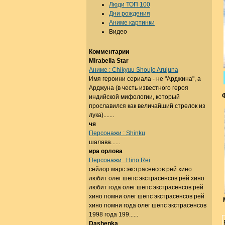
Люди ТОП 100
Дни рождения
Аниме картинки
Видео
Комментарии
Mirabella Star
Аниме : Chikyuu Shoujo Arujuna
Имя героини сериала - не "Арджина", а
Арджуна (в честь известного героя
индийской мифологии, который
прославился как величайший стрелок из
лука).......
чя
Персонажи : Shinku
шалава......
ира орлова
Персонажи : Hino Rei
сейлор марс экстрасенсов рей хино
любит олег шепс экстрасенсов рей хино
любит года олег шепс экстрасенсов рей
хино помни олег шепс экстрасенсов рей
хино помни года олег шепс экстрасенсов
1998 года 199......
Dashenka