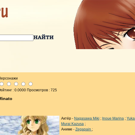
Персонажи
ейтинг : 0.0000 Просмотров : 725
Minato
Актёр -
Nagasawa Miki
;
Inoue Marina
;
Yuka
Murai Kazusa
;
Аниме -
Zegapain
;