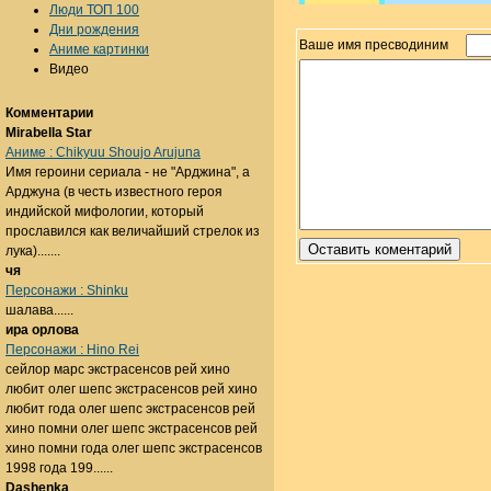
Люди ТОП 100
Дни рождения
Ваше имя пресводиним
Аниме картинки
Видео
Комментарии
Mirabella Star
Аниме : Chikyuu Shoujo Arujuna
Имя героини сериала - не "Арджина", а
Арджуна (в честь известного героя
индийской мифологии, который
прославился как величайший стрелок из
лука).......
чя
Персонажи : Shinku
шалава......
ира орлова
Персонажи : Hino Rei
сейлор марс экстрасенсов рей хино
любит олег шепс экстрасенсов рей хино
любит года олег шепс экстрасенсов рей
хино помни олег шепс экстрасенсов рей
хино помни года олег шепс экстрасенсов
1998 года 199......
Dashenka