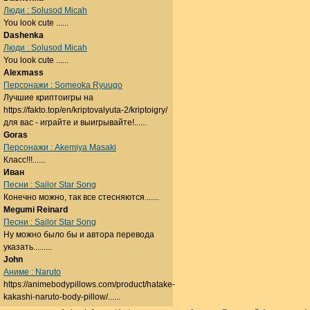
Люди : Solusod Micah
You look cute ......
Dashenka
Люди : Solusod Micah
You look cute ......
Alexmass
Персонажи : Someoka Ryuugo
Лучшие криптоигры на
https://fakto.top/en/kriptovalyuta-2/kriptoigry/
для вас - играйте и выигрывайте!......
Goras
Персонажи : Akemiya Masaki
Класс!!!......
Иван
Песни : Sailor Star Song
Конечно можно, так все стесняются.......
Megumi Reinard
Песни : Sailor Star Song
Ну можно было бы и автора перевода
указать.........
John
Аниме : Naruto
https://animebodypillows.com/product/hatake-
kakashi-naruto-body-pillow/......