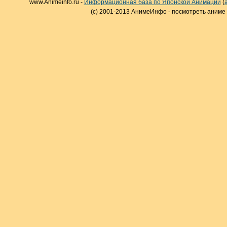
www.Animeinfo.ru -
Информационная база по Японской Анимации
(
(c) 2001-2013 АнимеИнфо - посмотреть аниме 