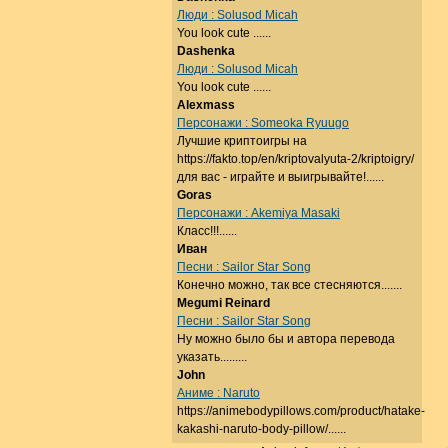
Люди : Solusod Micah
You look cute ......
Dashenka
Люди : Solusod Micah
You look cute ......
Alexmass
Персонажи : Someoka Ryuugo
Лучшие криптоигры на
https://fakto.top/en/kriptovalyuta-2/kriptoigry/
для вас - играйте и выигрывайте!......
Goras
Персонажи : Akemiya Masaki
Класс!!!......
Иван
Песни : Sailor Star Song
Конечно можно, так все стесняются.......
Megumi Reinard
Песни : Sailor Star Song
Ну можно было бы и автора перевода
указать.........
John
Аниме : Naruto
https://animebodypillows.com/product/hatake-
kakashi-naruto-body-pillow/......