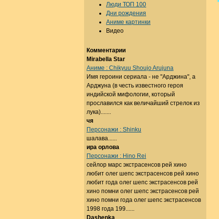
Люди ТОП 100
Дни рождения
Аниме картинки
Видео
Комментарии
Mirabella Star
Аниме : Chikyuu Shoujo Arujuna
Имя героини сериала - не "Арджина", а
Арджуна (в честь известного героя
индийской мифологии, который
прославился как величайший стрелок из
лука).......
чя
Персонажи : Shinku
шалава......
ира орлова
Персонажи : Hino Rei
сейлор марс экстрасенсов рей хино
любит олег шепс экстрасенсов рей хино
любит года олег шепс экстрасенсов рей
хино помни олег шепс экстрасенсов рей
хино помни года олег шепс экстрасенсов
1998 года 199......
Dashenka