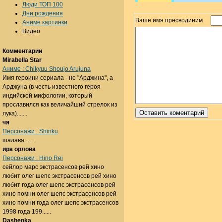
Люди ТОП 100
Дни рождения
Ваше имя пресводиним
Аниме картинки
Видео
Комментарии
Mirabella Star
Аниме : Chikyuu Shoujo Arujuna
Имя героини сериала - не "Арджина", а
Арджуна (в честь известного героя
индийской мифологии, который
прославился как величайший стрелок из
лука).......
чя
Персонажи : Shinku
шалава......
ира орлова
Персонажи : Hino Rei
сейлор марс экстрасенсов рей хино
любит олег шепс экстрасенсов рей хино
любит года олег шепс экстрасенсов рей
хино помни олег шепс экстрасенсов рей
хино помни года олег шепс экстрасенсов
1998 года 199......
Dashenka