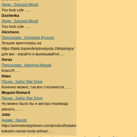
Люди : Solusod Micah
You look cute ......
Dashenka
Люди : Solusod Micah
You look cute ......
Alexmass
Персонажи : Someoka Ryuugo
Лучшие криптоигры на
https://fakto.top/en/kriptovalyuta-2/kriptoigry/
для вас - играйте и выигрывайте!......
Goras
Персонажи : Akemiya Masaki
Класс!!!......
Иван
Песни : Sailor Star Song
Конечно можно, так все стесняются.......
Megumi Reinard
Песни : Sailor Star Song
Ну можно было бы и автора перевода
указать.........
John
Аниме : Naruto
https://animebodypillows.com/product/hatake-
kakashi-naruto-body-pillow/......