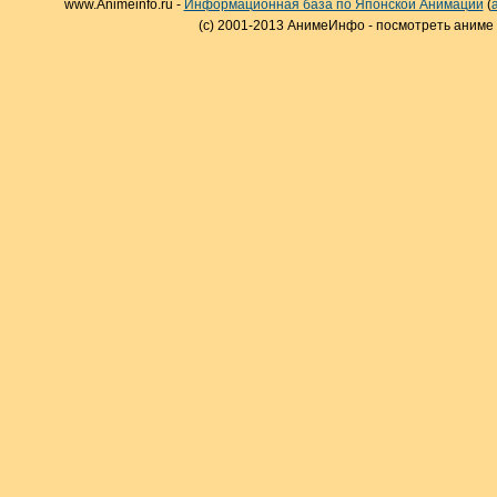
www.Animeinfo.ru -
Информационная база по Японской Анимации
(
(c) 2001-2013 АнимеИнфо - посмотреть аниме 