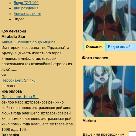
Люди ТОП 100
Дни рождения
Аниме картинки
Видео
Комментарии
Mirabella Star
Аниме : Chikyuu Shoujo Arujuna
Описание
Видео онлайн
Имя героини сериала - не "Арджина", а
Арджуна (в честь известного героя
Фото галерея
индийской мифологии, который
прославился как величайший стрелок из
лука).......
чя
Персонажи : Shinku
шалава......
ира орлова
Персонажи : Hino Rei
сейлор марс экстрасенсов рей хино
любит олег шепс экстрасенсов рей хино
любит года олег шепс экстрасенсов рей
хино помни олег шепс экстрасенсов рей
Mariera
хино помни года олег шепс экстрасенсов
1998 года 199......
Ваше имя пресводиним
Dashenka