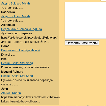
Люди : Solusod Micah
You look cute ......
Dashenka
Люди : Solusod Micah
You look cute ......
Alexmass
Персонажи : Someoka Ryuugo
Лучшие криптоигры на
https://fakto.top/en/kriptovalyuta-2/kriptoigry/
для вас - играйте и выигрывайте!......
Goras
Персонажи : Akemiya Masaki
Класс!!!......
Иван
Песни : Sailor Star Song
Конечно можно, так все стесняются.......
Megumi Reinard
Песни : Sailor Star Song
Ну можно было бы и автора перевода
указать.........
John
Аниме : Naruto
https://animebodypillows.com/product/hatake-
kakashi-naruto-body-pillow/......