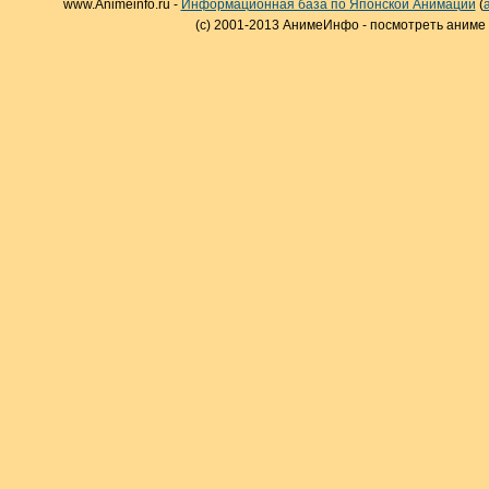
www.Animeinfo.ru -
Информационная база по Японской Анимации
(
(c) 2001-2013 АнимеИнфо - посмотреть аниме 