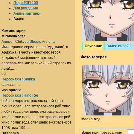
Люди ТОП 100
Дни рождения
Аниме картинки
Видео
Комментарии
Mirabella Star
Аниме : Chikyuu Shoujo Arujuna
Описание
Видео онлайн
Имя героини сериала - не "Арджина", а
Арджуна (в честь известного героя
Фото галерея
индийской мифологии, который
прославился как величайший стрелок из
лука).......
чя
Персонажи : Shinku
шалава......
ира орлова
Персонажи : Hino Rei
сейлор марс экстрасенсов рей хино
любит олег шепс экстрасенсов рей хино
любит года олег шепс экстрасенсов рей
хино помни олег шепс экстрасенсов рей
Maaka Anju
хино помни года олег шепс экстрасенсов
1998 года 199......
Ваше имя пресводиним
Dashenka