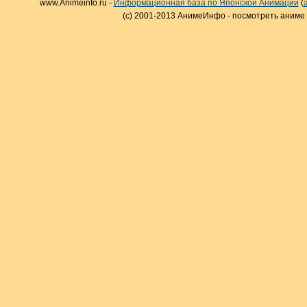
www.Animeinfo.ru -
Информационная база по Японской Анимации
(
(c) 2001-2013 АнимеИнфо - посмотреть аниме 