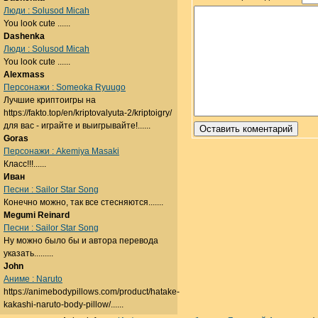
Люди : Solusod Micah
You look cute ......
Dashenka
Люди : Solusod Micah
You look cute ......
Alexmass
Персонажи : Someoka Ryuugo
Лучшие криптоигры на
https://fakto.top/en/kriptovalyuta-2/kriptoigry/
для вас - играйте и выигрывайте!......
Goras
Персонажи : Akemiya Masaki
Класс!!!......
Иван
Песни : Sailor Star Song
Конечно можно, так все стесняются.......
Megumi Reinard
Песни : Sailor Star Song
Ну можно было бы и автора перевода
указать.........
John
Аниме : Naruto
https://animebodypillows.com/product/hatake-
kakashi-naruto-body-pillow/......