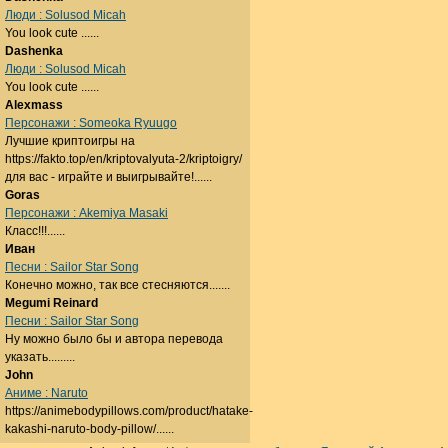
Люди : Solusod Micah
You look cute ......
Dashenka
Люди : Solusod Micah
You look cute ......
Alexmass
Персонажи : Someoka Ryuugo
Лучшие криптоигры на
https://fakto.top/en/kriptovalyuta-2/kriptoigry/
для вас - играйте и выигрывайте!......
Goras
Персонажи : Akemiya Masaki
Класс!!!......
Иван
Песни : Sailor Star Song
Конечно можно, так все стесняются.......
Megumi Reinard
Песни : Sailor Star Song
Ну можно было бы и автора перевода
указать.........
John
Аниме : Naruto
https://animebodypillows.com/product/hatake-
kakashi-naruto-body-pillow/......