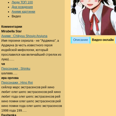
Люди ТОП 100
Дни рождения
Аниме картинки
Видео
Комментарии
Mirabella Star
Аниме : Chikyuu Shoujo Arujuna
Описание
Видео онлайн
Имя героини сериала - не "Арджина", а
Арджуна (в честь известного героя
индийской мифологии, который
прославился как величайший стрелок из
лука).......
чя
Персонажи : Shinku
шалава......
ира орлова
Персонажи : Hino Rei
сейлор марс экстрасенсов рей хино
любит олег шепс экстрасенсов рей хино
любит года олег шепс экстрасенсов рей
хино помни олег шепс экстрасенсов рей
хино помни года олег шепс экстрасенсов
1998 года 199......
Dashenka