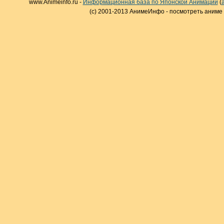
www.Animeinfo.ru -
Информационная база по Японской Анимации
(
(c) 2001-2013 АнимеИнфо - посмотреть аниме 