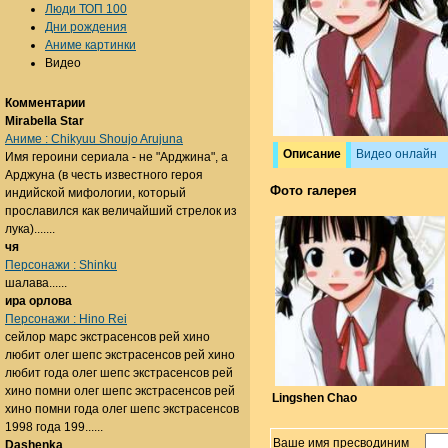
Люди ТОП 100
Дни рождения
Аниме картинки
Видео
Комментарии
Mirabella Star
Аниме : Chikyuu Shoujo Arujuna
Описание
Видео онлайн
Имя героини сериала - не "Арджина", а
Арджуна (в честь известного героя
Фото галерея
индийской мифологии, который
прославился как величайший стрелок из
лука).......
чя
Персонажи : Shinku
шалава......
ира орлова
Персонажи : Hino Rei
сейлор марс экстрасенсов рей хино
любит олег шепс экстрасенсов рей хино
любит года олег шепс экстрасенсов рей
хино помни олег шепс экстрасенсов рей
Lingshen Chao
хино помни года олег шепс экстрасенсов
1998 года 199......
Ваше имя пресводиним
Dashenka