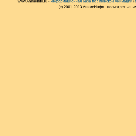
www.Animeinfo.ru -
Информационная база по Японской Анимации
(
(c) 2001-2013 АнимеИнфо - посмотреть ани