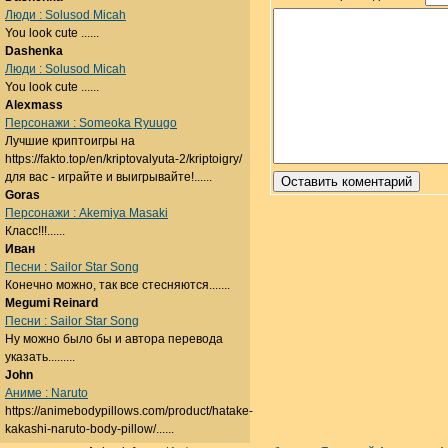
Люди : Solusod Micah
You look cute ......
Dashenka
Люди : Solusod Micah
You look cute ......
Alexmass
Персонажи : Someoka Ryuugo
Лучшие криптоигры на
https://fakto.top/en/kriptovalyuta-2/kriptoigry/
для вас - играйте и выигрывайте!......
Goras
Персонажи : Akemiya Masaki
Класс!!!......
Иван
Песни : Sailor Star Song
Конечно можно, так все стесняются.......
Megumi Reinard
Песни : Sailor Star Song
Ну можно было бы и автора перевода
указать.........
John
Аниме : Naruto
https://animebodypillows.com/product/hatake-
kakashi-naruto-body-pillow/......