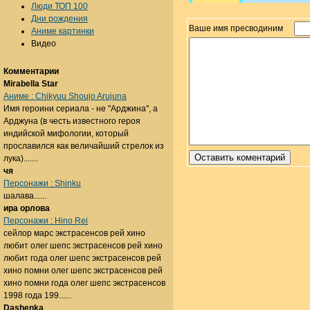
Люди ТОП 100
Дни рождения
Ваше имя пресводиним
Аниме картинки
Видео
Комментарии
Mirabella Star
Аниме : Chikyuu Shoujo Arujuna
Имя героини сериала - не "Арджина", а
Арджуна (в честь известного героя
индийской мифологии, который
прославился как величайший стрелок из
лука).......
чя
Персонажи : Shinku
шалава......
ира орлова
Персонажи : Hino Rei
сейлор марс экстрасенсов рей хино
любит олег шепс экстрасенсов рей хино
любит года олег шепс экстрасенсов рей
хино помни олег шепс экстрасенсов рей
хино помни года олег шепс экстрасенсов
1998 года 199......
Dashenka