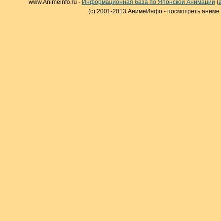
www.Animeinfo.ru -
Информационная база по Японской Анимации
(
(c) 2001-2013 АнимеИнфо - посмотреть аниме 