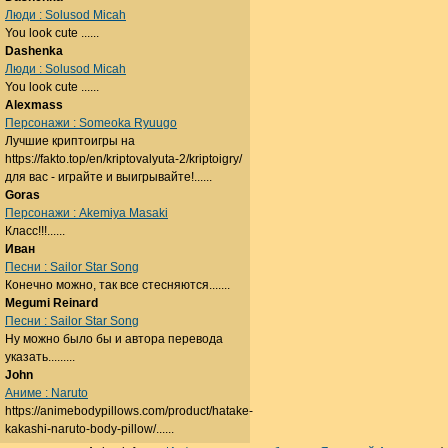
Люди : Solusod Micah
You look cute ......
Dashenka
Люди : Solusod Micah
You look cute ......
Alexmass
Персонажи : Someoka Ryuugo
Лучшие криптоигры на
https://fakto.top/en/kriptovalyuta-2/kriptoigry/
для вас - играйте и выигрывайте!......
Goras
Персонажи : Akemiya Masaki
Класс!!!......
Иван
Песни : Sailor Star Song
Конечно можно, так все стесняются.......
Megumi Reinard
Песни : Sailor Star Song
Ну можно было бы и автора перевода
указать.........
John
Аниме : Naruto
https://animebodypillows.com/product/hatake-
kakashi-naruto-body-pillow/......