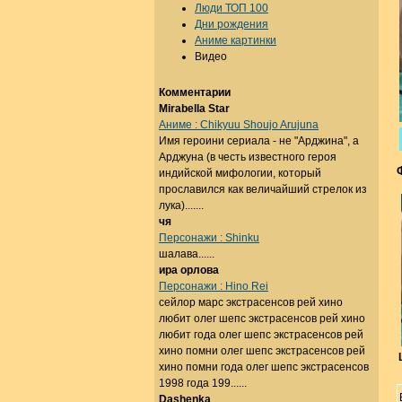
Люди ТОП 100
Дни рождения
Аниме картинки
Видео
Комментарии
Mirabella Star
Аниме : Chikyuu Shoujo Arujuna
Имя героини сериала - не "Арджина", а
Арджуна (в честь известного героя
индийской мифологии, который
прославился как величайший стрелок из
лука).......
чя
Персонажи : Shinku
шалава......
ира орлова
Персонажи : Hino Rei
сейлор марс экстрасенсов рей хино
любит олег шепс экстрасенсов рей хино
любит года олег шепс экстрасенсов рей
хино помни олег шепс экстрасенсов рей
хино помни года олег шепс экстрасенсов
1998 года 199......
Dashenka