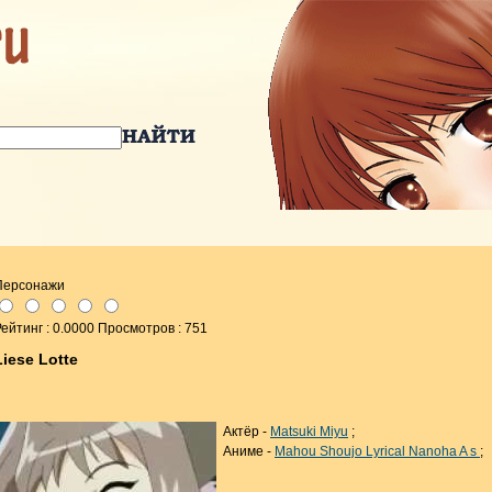
Персонажи
ейтинг : 0.0000 Просмотров : 751
Liese Lotte
Актёр -
Matsuki Miyu
;
Аниме -
Mahou Shoujo Lyrical Nanoha A s
;