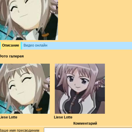
Описание
Видео онлайн
Фото галерея
Liese Lotte
Liese Lotte
Комментарий
Ваше имя пресводиним