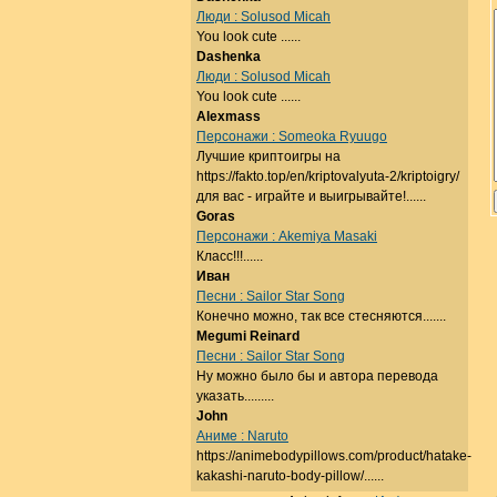
Люди : Solusod Micah
You look cute ......
Dashenka
Люди : Solusod Micah
You look cute ......
Alexmass
Персонажи : Someoka Ryuugo
Лучшие криптоигры на
https://fakto.top/en/kriptovalyuta-2/kriptoigry/
для вас - играйте и выигрывайте!......
Goras
Персонажи : Akemiya Masaki
Класс!!!......
Иван
Песни : Sailor Star Song
Конечно можно, так все стесняются.......
Megumi Reinard
Песни : Sailor Star Song
Ну можно было бы и автора перевода
указать.........
John
Аниме : Naruto
https://animebodypillows.com/product/hatake-
kakashi-naruto-body-pillow/......