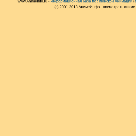
www.Animeinfo.ru -
Информационная база по Японской Анимации
(
(c) 2001-2013 АнимеИнфо - посмотреть аниме 