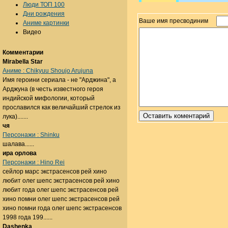
Люди ТОП 100
Дни рождения
Ваше имя пресводиним
Аниме картинки
Видео
Комментарии
Mirabella Star
Аниме : Chikyuu Shoujo Arujuna
Имя героини сериала - не "Арджина", а
Арджуна (в честь известного героя
индийской мифологии, который
прославился как величайший стрелок из
лука).......
чя
Персонажи : Shinku
шалава......
ира орлова
Персонажи : Hino Rei
сейлор марс экстрасенсов рей хино
любит олег шепс экстрасенсов рей хино
любит года олег шепс экстрасенсов рей
хино помни олег шепс экстрасенсов рей
хино помни года олег шепс экстрасенсов
1998 года 199......
Dashenka