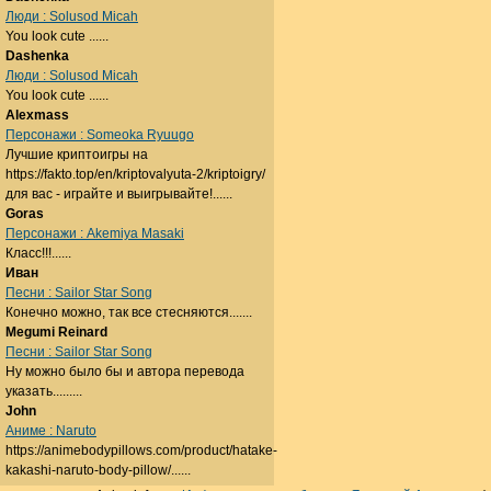
Люди : Solusod Micah
You look cute ......
Dashenka
Люди : Solusod Micah
You look cute ......
Alexmass
Персонажи : Someoka Ryuugo
Лучшие криптоигры на
https://fakto.top/en/kriptovalyuta-2/kriptoigry/
для вас - играйте и выигрывайте!......
Goras
Персонажи : Akemiya Masaki
Класс!!!......
Иван
Песни : Sailor Star Song
Конечно можно, так все стесняются.......
Megumi Reinard
Песни : Sailor Star Song
Ну можно было бы и автора перевода
указать.........
John
Аниме : Naruto
https://animebodypillows.com/product/hatake-
kakashi-naruto-body-pillow/......