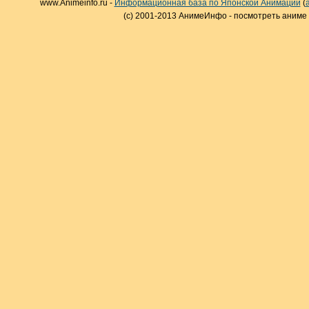
www.Animeinfo.ru -
Информационная база по Японской Анимации
(
(c) 2001-2013 АнимеИнфо - посмотреть аниме 