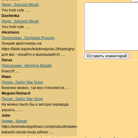
Люди : Solusod Micah
You look cute ......
Dashenka
Люди : Solusod Micah
You look cute ......
Alexmass
Персонажи : Someoka Ryuugo
Лучшие криптоигры на
https://fakto.top/en/kriptovalyuta-2/kriptoigry/
для вас - играйте и выигрывайте!......
Goras
Персонажи : Akemiya Masaki
Класс!!!......
Иван
Песни : Sailor Star Song
Конечно можно, так все стесняются.......
Megumi Reinard
Песни : Sailor Star Song
Ну можно было бы и автора перевода
указать.........
John
Аниме : Naruto
https://animebodypillows.com/product/hatake-
kakashi-naruto-body-pillow/......