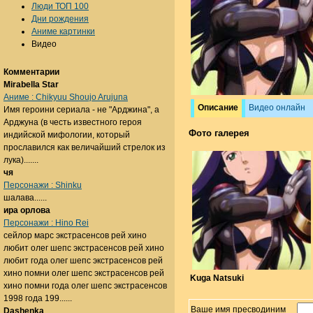
Люди ТОП 100
Дни рождения
Аниме картинки
Видео
Комментарии
Mirabella Star
Аниме : Chikyuu Shoujo Arujuna
Описание
Видео онлайн
Имя героини сериала - не "Арджина", а
Арджуна (в честь известного героя
Фото галерея
индийской мифологии, который
прославился как величайший стрелок из
лука).......
чя
Персонажи : Shinku
шалава......
ира орлова
Персонажи : Hino Rei
сейлор марс экстрасенсов рей хино
любит олег шепс экстрасенсов рей хино
любит года олег шепс экстрасенсов рей
хино помни олег шепс экстрасенсов рей
Kuga Natsuki
хино помни года олег шепс экстрасенсов
1998 года 199......
Ваше имя пресводиним
Dashenka