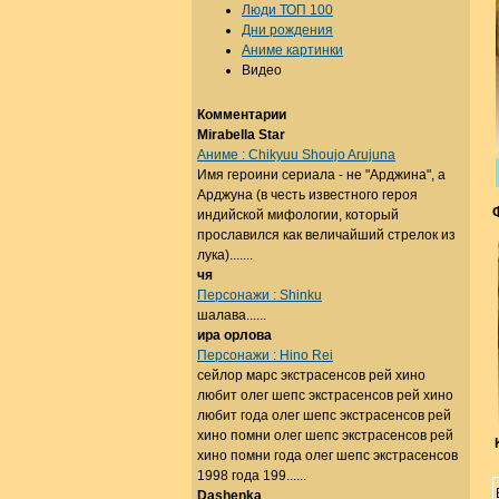
Люди ТОП 100
Дни рождения
Аниме картинки
Видео
Комментарии
Mirabella Star
Аниме : Chikyuu Shoujo Arujuna
Имя героини сериала - не "Арджина", а
Арджуна (в честь известного героя
индийской мифологии, который
прославился как величайший стрелок из
лука).......
чя
Персонажи : Shinku
шалава......
ира орлова
Персонажи : Hino Rei
сейлор марс экстрасенсов рей хино
любит олег шепс экстрасенсов рей хино
любит года олег шепс экстрасенсов рей
хино помни олег шепс экстрасенсов рей
хино помни года олег шепс экстрасенсов
1998 года 199......
Dashenka