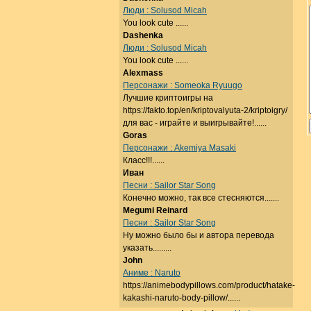
Люди : Solusod Micah
You look cute ......
Dashenka
Люди : Solusod Micah
You look cute ......
Alexmass
Персонажи : Someoka Ryuugo
Лучшие криптоигры на
https://fakto.top/en/kriptovalyuta-2/kriptoigry/
для вас - играйте и выигрывайте!......
Goras
Персонажи : Akemiya Masaki
Класс!!!......
Иван
Песни : Sailor Star Song
Конечно можно, так все стесняются.......
Megumi Reinard
Песни : Sailor Star Song
Ну можно было бы и автора перевода
указать.........
John
Аниме : Naruto
https://animebodypillows.com/product/hatake-
kakashi-naruto-body-pillow/......