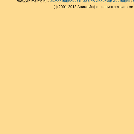
www.Animeinfo.ru -
Информационная база по Японской Анимации
(
(c) 2001-2013 АнимеИнфо - посмотреть аниме 