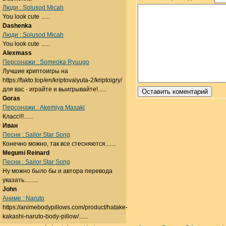
Люди : Solusod Micah
You look cute ......
Dashenka
Люди : Solusod Micah
You look cute ......
Alexmass
Персонажи : Someoka Ryuugo
Лучшие криптоигры на
https://fakto.top/en/kriptovalyuta-2/kriptoigry/
для вас - играйте и выигрывайте!......
Goras
Персонажи : Akemiya Masaki
Класс!!!......
Иван
Песни : Sailor Star Song
Конечно можно, так все стесняются.......
Megumi Reinard
Песни : Sailor Star Song
Ну можно было бы и автора перевода
указать.........
John
Аниме : Naruto
https://animebodypillows.com/product/hatake-
kakashi-naruto-body-pillow/......