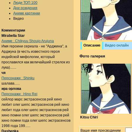
Люди ТОП 100
Дни рождения
Аниме картинки
Видео
Комментарии
Mirabella Star
Аниме : Chikyuu Shoujo Arujuna
Описание
Видео онлайн
Имя героини сериала - не "Арджина", а
Арджуна (в честь известного героя
Фото галерея
индийской мифологии, который
прославился как величайший стрелок из
лука).......
чя
Персонажи : Shinku
шалава......
ира орлова
Персонажи : Hino Rei
сейлор марс экстрасенсов рей хино
любит олег шепс экстрасенсов рей хино
любит года олег шепс экстрасенсов рей
хино помни олег шепс экстрасенсов рей
Kitsu Chiri
хино помни года олег шепс экстрасенсов
1998 года 199......
Ваше имя пресводиним
Dashenka