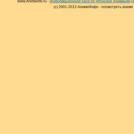
www.Animeinfo.ru -
Информационная база по Японской Анимации
(
(c) 2001-2013 АнимеИнфо - посмотреть аниме 