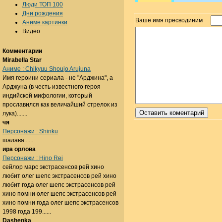
Люди ТОП 100
Дни рождения
Ваше имя пресводиним
Аниме картинки
Видео
Комментарии
Mirabella Star
Аниме : Chikyuu Shoujo Arujuna
Имя героини сериала - не "Арджина", а
Арджуна (в честь известного героя
индийской мифологии, который
прославился как величайший стрелок из
лука).......
чя
Персонажи : Shinku
шалава......
ира орлова
Персонажи : Hino Rei
сейлор марс экстрасенсов рей хино
любит олег шепс экстрасенсов рей хино
любит года олег шепс экстрасенсов рей
хино помни олег шепс экстрасенсов рей
хино помни года олег шепс экстрасенсов
1998 года 199......
Dashenka