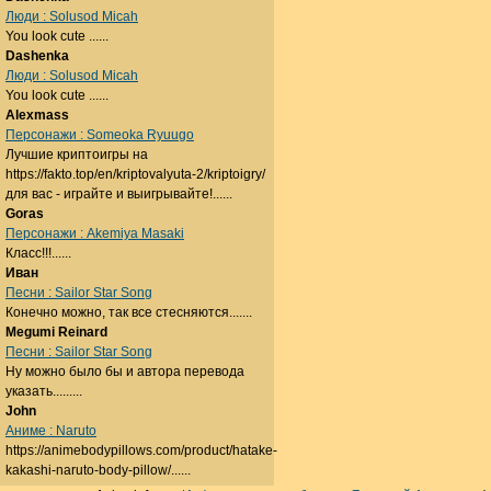
Люди : Solusod Micah
You look cute ......
Dashenka
Люди : Solusod Micah
You look cute ......
Alexmass
Персонажи : Someoka Ryuugo
Лучшие криптоигры на
https://fakto.top/en/kriptovalyuta-2/kriptoigry/
для вас - играйте и выигрывайте!......
Goras
Персонажи : Akemiya Masaki
Класс!!!......
Иван
Песни : Sailor Star Song
Конечно можно, так все стесняются.......
Megumi Reinard
Песни : Sailor Star Song
Ну можно было бы и автора перевода
указать.........
John
Аниме : Naruto
https://animebodypillows.com/product/hatake-
kakashi-naruto-body-pillow/......