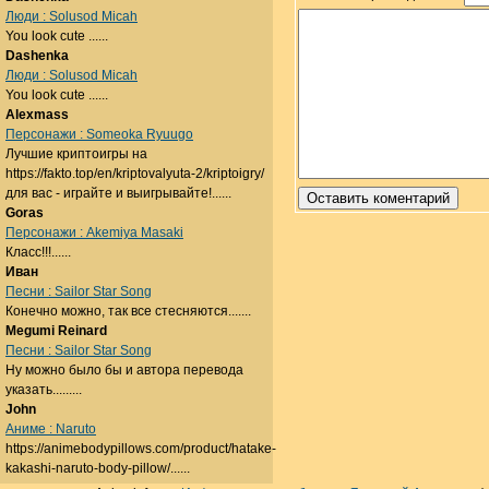
Люди : Solusod Micah
You look cute ......
Dashenka
Люди : Solusod Micah
You look cute ......
Alexmass
Персонажи : Someoka Ryuugo
Лучшие криптоигры на
https://fakto.top/en/kriptovalyuta-2/kriptoigry/
для вас - играйте и выигрывайте!......
Goras
Персонажи : Akemiya Masaki
Класс!!!......
Иван
Песни : Sailor Star Song
Конечно можно, так все стесняются.......
Megumi Reinard
Песни : Sailor Star Song
Ну можно было бы и автора перевода
указать.........
John
Аниме : Naruto
https://animebodypillows.com/product/hatake-
kakashi-naruto-body-pillow/......