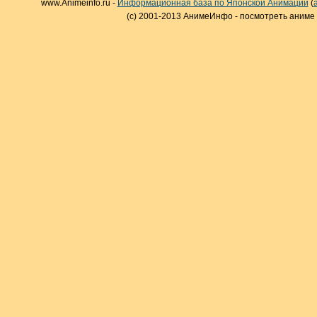
www.Animeinfo.ru -
Информационная база по Японской Анимации
(
(c) 2001-2013 АнимеИнфо - посмотреть аниме 