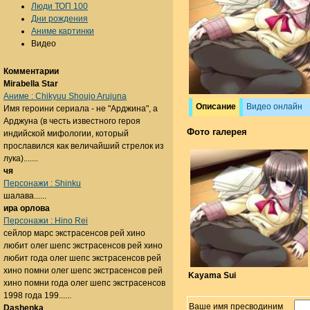
Люди ТОП 100
Дни рождения
Аниме картинки
Видео
Комментарии
Mirabella Star
Аниме : Chikyuu Shoujo Arujuna
Описание
Видео онлайн
Имя героини сериала - не "Арджина", а
Арджуна (в честь известного героя
Фото галерея
индийской мифологии, который
прославился как величайший стрелок из
лука).......
чя
Персонажи : Shinku
шалава......
ира орлова
Персонажи : Hino Rei
сейлор марс экстрасенсов рей хино
любит олег шепс экстрасенсов рей хино
любит года олег шепс экстрасенсов рей
хино помни олег шепс экстрасенсов рей
Kayama Sui
хино помни года олег шепс экстрасенсов
1998 года 199......
Ваше имя пресводиним
Dashenka