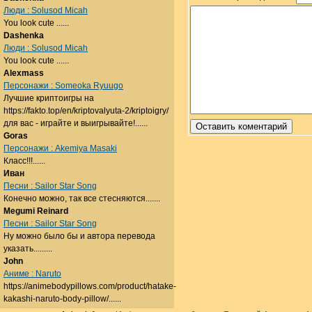
Люди : Solusod Micah
You look cute ......
Dashenka
Люди : Solusod Micah
You look cute ......
Alexmass
Персонажи : Someoka Ryuugo
Лучшие криптоигры на
https://fakto.top/en/kriptovalyuta-2/kriptoigry/
для вас - играйте и выигрывайте!......
Goras
Персонажи : Akemiya Masaki
Класс!!!......
Иван
Песни : Sailor Star Song
Конечно можно, так все стесняются.......
Megumi Reinard
Песни : Sailor Star Song
Ну можно было бы и автора перевода
указать.........
John
Аниме : Naruto
https://animebodypillows.com/product/hatake-
kakashi-naruto-body-pillow/......