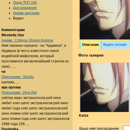
Люди ТОП 100
Дни рождения
Аниме картинки
Видео
Комментарии
Mirabella Star
Аниме : Chikyuu Shoujo Arujuna
Описание
Видео онлайн
Имя героини сериала - не "Арджина", а
Арджуна (в честь известного героя
Фото галерея
индийской мифологии, который
прославился как величайший стрелок из
лука).......
чя
Персонажи : Shinku
шалава......
ира орлова
Персонажи : Hino Rei
сейлор марс экстрасенсов рей хино
любит олег шепс экстрасенсов рей хино
любит года олег шепс экстрасенсов рей
хино помни олег шепс экстрасенсов рей
Katze
хино помни года олег шепс экстрасенсов
1998 года 199......
Ваше имя пресводиним
Dashenka