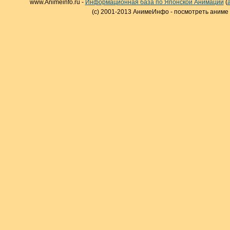
www.Animeinfo.ru -
Информационная база по Японской Анимации
(
(c) 2001-2013 АнимеИнфо - посмотреть аниме 