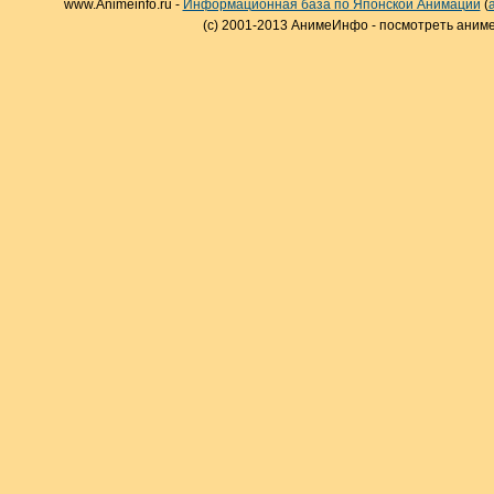
www.Animeinfo.ru -
Информационная база по Японской Анимации
(
(c) 2001-2013 АнимеИнфо - посмотреть аниме