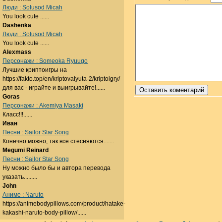
Люди : Solusod Micah
You look cute ......
Dashenka
Люди : Solusod Micah
You look cute ......
Alexmass
Персонажи : Someoka Ryuugo
Лучшие криптоигры на
https://fakto.top/en/kriptovalyuta-2/kriptoigry/
для вас - играйте и выигрывайте!......
Goras
Персонажи : Akemiya Masaki
Класс!!!......
Иван
Песни : Sailor Star Song
Конечно можно, так все стесняются.......
Megumi Reinard
Песни : Sailor Star Song
Ну можно было бы и автора перевода
указать.........
John
Аниме : Naruto
https://animebodypillows.com/product/hatake-
kakashi-naruto-body-pillow/......