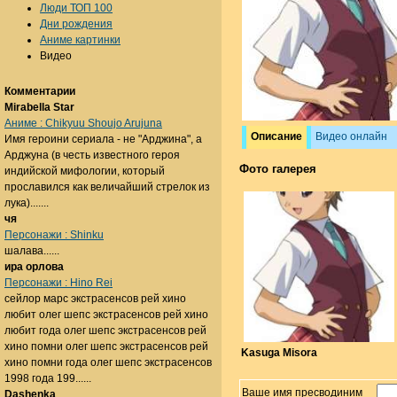
Люди ТОП 100
Дни рождения
Аниме картинки
Видео
Комментарии
Mirabella Star
Аниме : Chikyuu Shoujo Arujuna
Описание
Видео онлайн
Имя героини сериала - не "Арджина", а
Арджуна (в честь известного героя
Фото галерея
индийской мифологии, который
прославился как величайший стрелок из
лука).......
чя
Персонажи : Shinku
шалава......
ира орлова
Персонажи : Hino Rei
сейлор марс экстрасенсов рей хино
любит олег шепс экстрасенсов рей хино
любит года олег шепс экстрасенсов рей
хино помни олег шепс экстрасенсов рей
Kasuga Misora
хино помни года олег шепс экстрасенсов
1998 года 199......
Ваше имя пресводиним
Dashenka