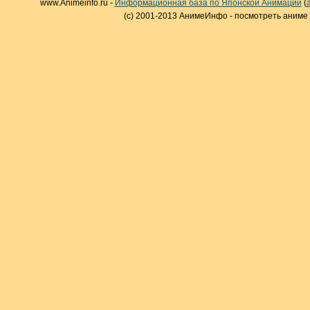
www.Animeinfo.ru -
Информационная база по Японской Анимации
(
(c) 2001-2013 АнимеИнфо - посмотреть аниме 