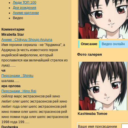
Люди ТОП 100
Дни рождения
Аниме картинки
Видео
Комментарии
Mirabella Star
Аниме : Chikyuu Shoujo Arujuna
Описание
Видео онлайн
Имя героини сериала - не "Арджина", а
Арджуна (в честь известного героя
Фото галерея
индийской мифологии, который
прославился как величайший стрелок из
лука).......
чя
Персонажи : Shinku
шалава......
ира орлова
Персонажи : Hino Rei
сейлор марс экстрасенсов рей хино
любит олег шепс экстрасенсов рей хино
любит года олег шепс экстрасенсов рей
хино помни олег шепс экстрасенсов рей
Kashiwaba Tomoe
хино помни года олег шепс экстрасенсов
1998 года 199......
Ваше имя пресводиним
Dashenka