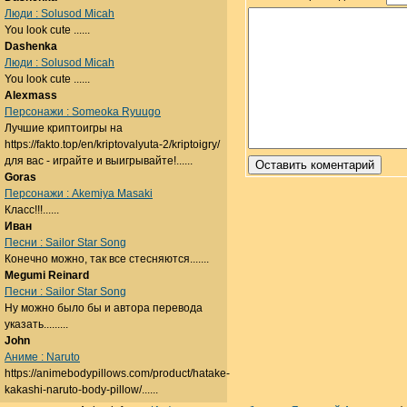
Люди : Solusod Micah
You look cute ......
Dashenka
Люди : Solusod Micah
You look cute ......
Alexmass
Персонажи : Someoka Ryuugo
Лучшие криптоигры на
https://fakto.top/en/kriptovalyuta-2/kriptoigry/
для вас - играйте и выигрывайте!......
Goras
Персонажи : Akemiya Masaki
Класс!!!......
Иван
Песни : Sailor Star Song
Конечно можно, так все стесняются.......
Megumi Reinard
Песни : Sailor Star Song
Ну можно было бы и автора перевода
указать.........
John
Аниме : Naruto
https://animebodypillows.com/product/hatake-
kakashi-naruto-body-pillow/......