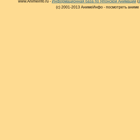
www.Animeinfo.ru -
Информационная база по Японской Анимации
(
(c) 2001-2013 АнимеИнфо - посмотреть аниме 