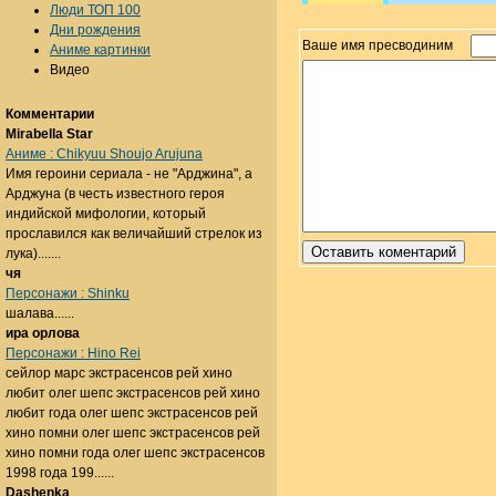
Люди ТОП 100
Дни рождения
Ваше имя пресводиним
Аниме картинки
Видео
Комментарии
Mirabella Star
Аниме : Chikyuu Shoujo Arujuna
Имя героини сериала - не "Арджина", а
Арджуна (в честь известного героя
индийской мифологии, который
прославился как величайший стрелок из
лука).......
чя
Персонажи : Shinku
шалава......
ира орлова
Персонажи : Hino Rei
сейлор марс экстрасенсов рей хино
любит олег шепс экстрасенсов рей хино
любит года олег шепс экстрасенсов рей
хино помни олег шепс экстрасенсов рей
хино помни года олег шепс экстрасенсов
1998 года 199......
Dashenka