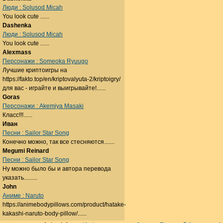
Люди : Solusod Micah
You look cute ......
Dashenka
Люди : Solusod Micah
You look cute ......
Alexmass
Персонажи : Someoka Ryuugo
Лучшие криптоигры на
https://fakto.top/en/kriptovalyuta-2/kriptoigry/
для вас - играйте и выигрывайте!......
Goras
Персонажи : Akemiya Masaki
Класс!!!......
Иван
Песни : Sailor Star Song
Конечно можно, так все стесняются.......
Megumi Reinard
Песни : Sailor Star Song
Ну можно было бы и автора перевода
указать.........
John
Аниме : Naruto
https://animebodypillows.com/product/hatake-
kakashi-naruto-body-pillow/......