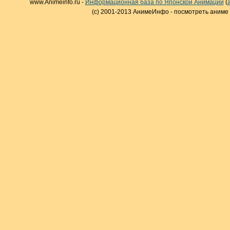
www.Animeinfo.ru -
Информационная база по Японской Анимации
(
(c) 2001-2013 АнимеИнфо - посмотреть аниме 