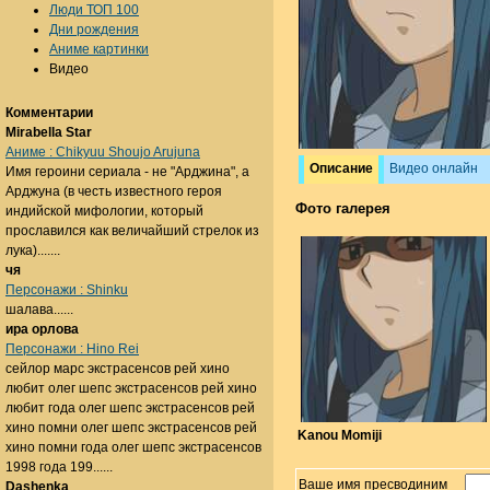
Люди ТОП 100
Дни рождения
Аниме картинки
Видео
Комментарии
Mirabella Star
Аниме : Chikyuu Shoujo Arujuna
Описание
Видео онлайн
Имя героини сериала - не "Арджина", а
Арджуна (в честь известного героя
Фото галерея
индийской мифологии, который
прославился как величайший стрелок из
лука).......
чя
Персонажи : Shinku
шалава......
ира орлова
Персонажи : Hino Rei
сейлор марс экстрасенсов рей хино
любит олег шепс экстрасенсов рей хино
любит года олег шепс экстрасенсов рей
хино помни олег шепс экстрасенсов рей
Kanou Momiji
хино помни года олег шепс экстрасенсов
1998 года 199......
Ваше имя пресводиним
Dashenka