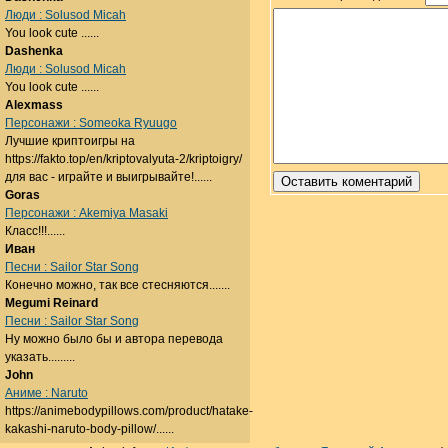
Люди : Solusod Micah
You look cute ......
Dashenka
Люди : Solusod Micah
You look cute ......
Alexmass
Персонажи : Someoka Ryuugo
Лучшие криптоигры на
https://fakto.top/en/kriptovalyuta-2/kriptoigry/
для вас - играйте и выигрывайте!......
Goras
Персонажи : Akemiya Masaki
Класс!!!......
Иван
Песни : Sailor Star Song
Конечно можно, так все стесняются.......
Megumi Reinard
Песни : Sailor Star Song
Ну можно было бы и автора перевода
указать.........
John
Аниме : Naruto
https://animebodypillows.com/product/hatake-
kakashi-naruto-body-pillow/......