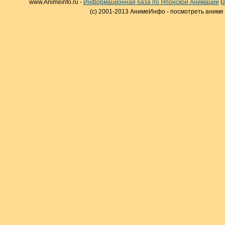
www.Animeinfo.ru -
Информационная база по Японской Анимации
(
(c) 2001-2013 АнимеИнфо - посмотреть аниме 