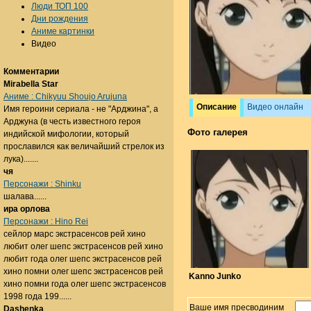
Люди ТОП 100
Дни рождения
Аниме картинки
Видео
Комментарии
Mirabella Star
Аниме : Chikyuu Shoujo Arujuna
Описание
Видео онлайн
Имя героини сериала - не "Арджина", а
Арджуна (в честь известного героя
Фото галерея
индийской мифологии, который
прославился как величайший стрелок из
лука).......
чя
Персонажи : Shinku
шалава......
ира орлова
Персонажи : Hino Rei
сейлор марс экстрасенсов рей хино
любит олег шепс экстрасенсов рей хино
любит года олег шепс экстрасенсов рей
хино помни олег шепс экстрасенсов рей
Kanno Junko
хино помни года олег шепс экстрасенсов
1998 года 199......
Ваше имя пресводиним
Dashenka