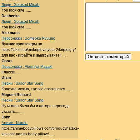
Люди : Solusod Micah
You look cute ......
Dashenka
Люди : Solusod Micah
You look cute ......
Alexmass
Персонажи : Someoka Ryuugo
Лучшие криптоигры на
https://fakto.top/en/kriptovalyuta-2/kriptoigry/
для вас - играйте и выигрывайте!......
Goras
Персонажи : Akemiya Masaki
Класс!!!......
Иван
Песни : Sailor Star Song
Конечно можно, так все стесняются.......
Megumi Reinard
Песни : Sailor Star Song
Ну можно было бы и автора перевода
указать.........
John
Аниме : Naruto
https://animebodypillows.com/product/hatake-
kakashi-naruto-body-pillow/......