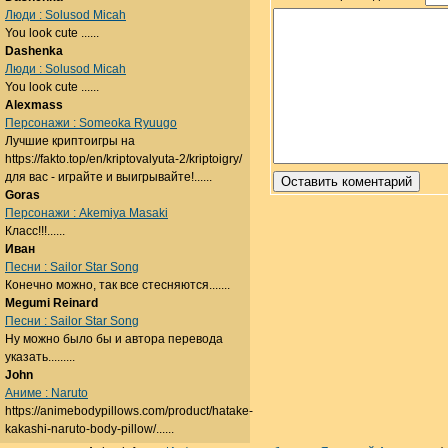
Люди : Solusod Micah
You look cute ......
Dashenka
Люди : Solusod Micah
You look cute ......
Alexmass
Персонажи : Someoka Ryuugo
Лучшие криптоигры на
https://fakto.top/en/kriptovalyuta-2/kriptoigry/
для вас - играйте и выигрывайте!......
Goras
Персонажи : Akemiya Masaki
Класс!!!......
Иван
Песни : Sailor Star Song
Конечно можно, так все стесняются.......
Megumi Reinard
Песни : Sailor Star Song
Ну можно было бы и автора перевода
указать.........
John
Аниме : Naruto
https://animebodypillows.com/product/hatake-
kakashi-naruto-body-pillow/......