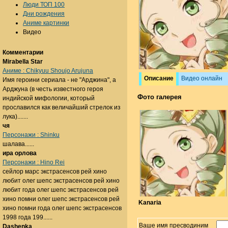
Люди ТОП 100
Дни рождения
Аниме картинки
Видео
Комментарии
Mirabella Star
Аниме : Chikyuu Shoujo Arujuna
Описание
Видео онлайн
Имя героини сериала - не "Арджина", а
Арджуна (в честь известного героя
Фото галерея
индийской мифологии, который
прославился как величайший стрелок из
лука).......
чя
Персонажи : Shinku
шалава......
ира орлова
Персонажи : Hino Rei
сейлор марс экстрасенсов рей хино
любит олег шепс экстрасенсов рей хино
любит года олег шепс экстрасенсов рей
хино помни олег шепс экстрасенсов рей
Kanaria
хино помни года олег шепс экстрасенсов
1998 года 199......
Ваше имя пресводиним
Dashenka