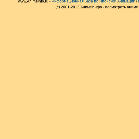
www.Animeinfo.ru -
Информационная база по Японской Анимации
(
(c) 2001-2013 АнимеИнфо - посмотреть аниме 