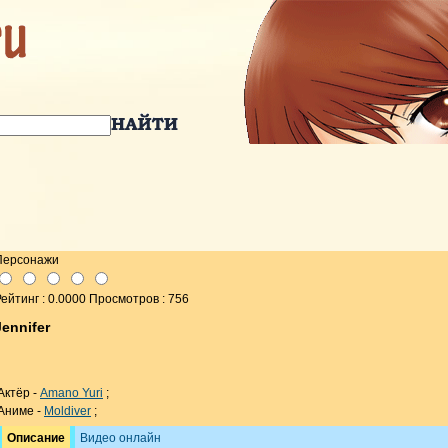
Персонажи
ейтинг : 0.0000 Просмотров : 756
Jennifer
Актёр -
Amano Yuri
;
Аниме -
Moldiver
;
Описание
Видео онлайн