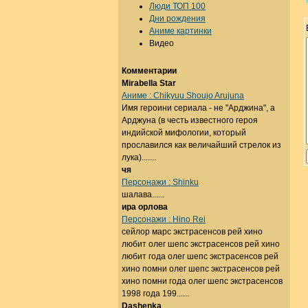
Люди ТОП 100
Дни рождения
Аниме картинки
Видео
Комментарии
Mirabella Star
Аниме : Chikyuu Shoujo Arujuna
Имя героини сериала - не "Арджина", а
Арджуна (в честь известного героя
индийской мифологии, который
прославился как величайший стрелок из
лука).......
чя
Персонажи : Shinku
шалава......
ира орлова
Персонажи : Hino Rei
сейлор марс экстрасенсов рей хино
любит олег шепс экстрасенсов рей хино
любит года олег шепс экстрасенсов рей
хино помни олег шепс экстрасенсов рей
хино помни года олег шепс экстрасенсов
1998 года 199......
Dashenka