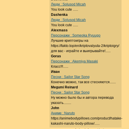
Люди : Solusod Micah
You look cute ......
Dashenka
Люди : Solusod Micah
You look cute ......
Alexmass
Персонажи : Someoka Ryuugo
Лучшие криптоигры на
https://fakto.top/en/kriptovalyuta-2/kriptoigry/
для вас - играйте и выигрывайте!......
Goras
Персонажи : Akemiya Masaki
Класс!!!......
Иван
Песни : Sailor Star Song
Конечно можно, так все стесняются.......
Megumi Reinard
Песни : Sailor Star Song
Ну можно было бы и автора перевода
указать.........
John
Аниме : Naruto
https://animebodypillows.com/product/hatake-
kakashi-naruto-body-pillow/......