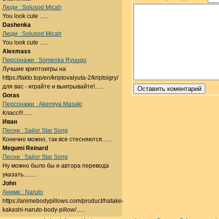
Люди : Solusod Micah
You look cute ......
Dashenka
Люди : Solusod Micah
You look cute ......
Alexmass
Персонажи : Someoka Ryuugo
Лучшие криптоигры на
https://fakto.top/en/kriptovalyuta-2/kriptoigry/
для вас - играйте и выигрывайте!......
Goras
Персонажи : Akemiya Masaki
Класс!!!......
Иван
Песни : Sailor Star Song
Конечно можно, так все стесняются.......
Megumi Reinard
Песни : Sailor Star Song
Ну можно было бы и автора перевода
указать.........
John
Аниме : Naruto
https://animebodypillows.com/product/hatake-
kakashi-naruto-body-pillow/......