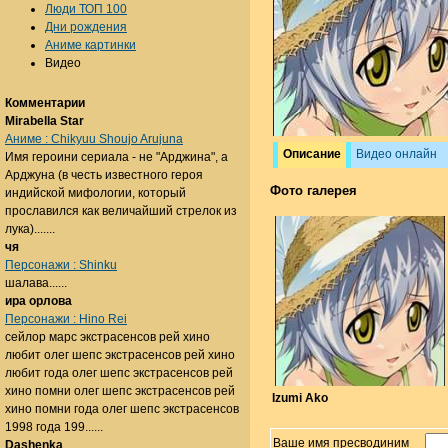
Люди ТОП 100
Дни рождения
Аниме картинки
Видео
Комментарии
Mirabella Star
Аниме : Chikyuu Shoujo Arujuna
Описание
Видео онлайн
Имя героини сериала - не "Арджина", а
Арджуна (в честь известного героя
Фото галерея
индийской мифологии, который
прославился как величайший стрелок из
лука).......
чя
Персонажи : Shinku
шалава......
ира орлова
Персонажи : Hino Rei
сейлор марс экстрасенсов рей хино
любит олег шепс экстрасенсов рей хино
любит года олег шепс экстрасенсов рей
хино помни олег шепс экстрасенсов рей
Izumi Ako
хино помни года олег шепс экстрасенсов
1998 года 199......
Ваше имя пресводиним
Dashenka