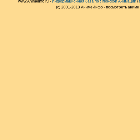
www.Animeinfo.ru -
Информационная база по Японской Анимации
(
(c) 2001-2013 АнимеИнфо - посмотреть аниме 