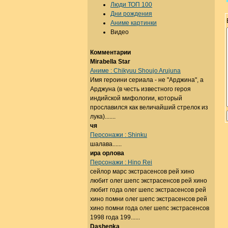
Люди ТОП 100
Дни рождения
Аниме картинки
Видео
Комментарии
Mirabella Star
Аниме : Chikyuu Shoujo Arujuna
Имя героини сериала - не "Арджина", а
Арджуна (в честь известного героя
индийской мифологии, который
прославился как величайший стрелок из
лука).......
чя
Персонажи : Shinku
шалава......
ира орлова
Персонажи : Hino Rei
сейлор марс экстрасенсов рей хино
любит олег шепс экстрасенсов рей хино
любит года олег шепс экстрасенсов рей
хино помни олег шепс экстрасенсов рей
хино помни года олег шепс экстрасенсов
1998 года 199......
Dashenka