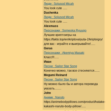
Люди : Solusod Micah
You look cute ......
Dashenka
Люди : Solusod Micah
You look cute ......
Alexmass
Персонажи : Someoka Ryuugo
Лучшие криптоигры на
https://fakto.top/en/kriptovalyuta-2/kriptoigry/
для вас - играйте и выигрывайте!......
Goras
Персонажи : Akemiya Masaki
Класс!!!......
Иван
Песни : Sailor Star Song
Конечно можно, так все стесняются.......
Megumi Reinard
Песни : Sailor Star Song
Ну можно было бы и автора перевода
указать.........
John
Аниме : Naruto
https://animebodypillows.com/product/hatake-
kakashi-naruto-body-pillow/......