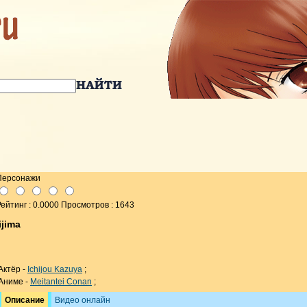
Персонажи
ейтинг : 0.0000 Просмотров : 1643
ijima
Актёр -
Ichijou Kazuya
;
Аниме -
Meitantei Conan
;
Описание
Видео онлайн