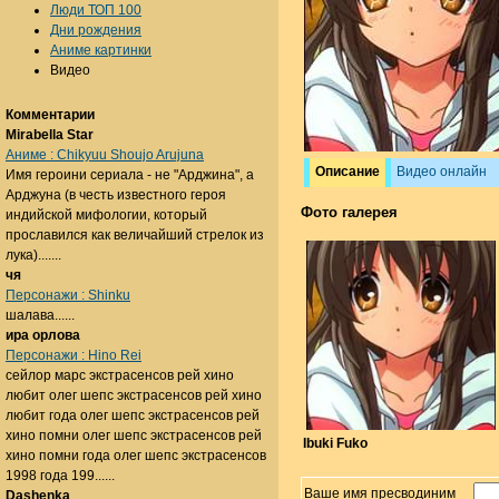
Люди ТОП 100
Дни рождения
Аниме картинки
Видео
Комментарии
Mirabella Star
Аниме : Chikyuu Shoujo Arujuna
Описание
Видео онлайн
Имя героини сериала - не "Арджина", а
Арджуна (в честь известного героя
Фото галерея
индийской мифологии, который
прославился как величайший стрелок из
лука).......
чя
Персонажи : Shinku
шалава......
ира орлова
Персонажи : Hino Rei
сейлор марс экстрасенсов рей хино
любит олег шепс экстрасенсов рей хино
любит года олег шепс экстрасенсов рей
хино помни олег шепс экстрасенсов рей
Ibuki Fuko
хино помни года олег шепс экстрасенсов
1998 года 199......
Ваше имя пресводиним
Dashenka