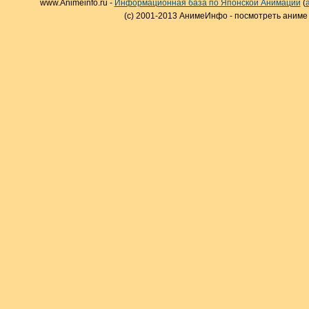
www.Animeinfo.ru -
Информационная база по Японской Анимации
(
(c) 2001-2013 АнимеИнфо - посмотреть аниме