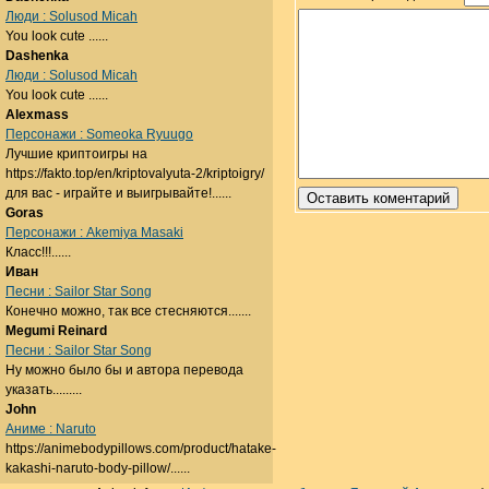
Люди : Solusod Micah
You look cute ......
Dashenka
Люди : Solusod Micah
You look cute ......
Alexmass
Персонажи : Someoka Ryuugo
Лучшие криптоигры на
https://fakto.top/en/kriptovalyuta-2/kriptoigry/
для вас - играйте и выигрывайте!......
Goras
Персонажи : Akemiya Masaki
Класс!!!......
Иван
Песни : Sailor Star Song
Конечно можно, так все стесняются.......
Megumi Reinard
Песни : Sailor Star Song
Ну можно было бы и автора перевода
указать.........
John
Аниме : Naruto
https://animebodypillows.com/product/hatake-
kakashi-naruto-body-pillow/......