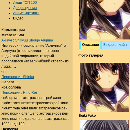
Люди ТОП 100
Дни рождения
Аниме картинки
Видео
Комментарии
Mirabella Star
Аниме : Chikyuu Shoujo Arujuna
Описание
Видео онлайн
Имя героини сериала - не "Арджина", а
Арджуна (в честь известного героя
Фото галерея
индийской мифологии, который
прославился как величайший стрелок из
лука).......
чя
Персонажи : Shinku
шалава......
ира орлова
Персонажи : Hino Rei
сейлор марс экстрасенсов рей хино
любит олег шепс экстрасенсов рей хино
любит года олег шепс экстрасенсов рей
хино помни олег шепс экстрасенсов рей
Ibuki Fuko
хино помни года олег шепс экстрасенсов
1998 года 199......
Dashenka