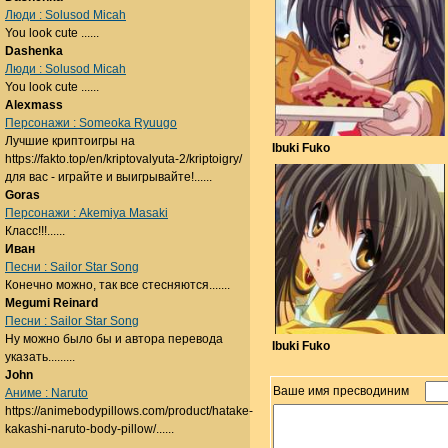
Люди : Solusod Micah
You look cute ......
Dashenka
Люди : Solusod Micah
You look cute ......
Alexmass
Персонажи : Someoka Ryuugo
Лучшие криптоигры на
Ibuki Fuko
https://fakto.top/en/kriptovalyuta-2/kriptoigry/
для вас - играйте и выигрывайте!......
Goras
Персонажи : Akemiya Masaki
Класс!!!......
Иван
Песни : Sailor Star Song
Конечно можно, так все стесняются.......
Megumi Reinard
Песни : Sailor Star Song
Ну можно было бы и автора перевода
Ibuki Fuko
указать.........
John
Ваше имя пресводиним
Аниме : Naruto
https://animebodypillows.com/product/hatake-
kakashi-naruto-body-pillow/......