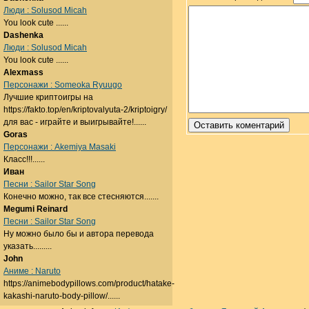
Люди : Solusod Micah
You look cute ......
Dashenka
Люди : Solusod Micah
You look cute ......
Alexmass
Персонажи : Someoka Ryuugo
Лучшие криптоигры на
https://fakto.top/en/kriptovalyuta-2/kriptoigry/
для вас - играйте и выигрывайте!......
Goras
Персонажи : Akemiya Masaki
Класс!!!......
Иван
Песни : Sailor Star Song
Конечно можно, так все стесняются.......
Megumi Reinard
Песни : Sailor Star Song
Ну можно было бы и автора перевода
указать.........
John
Аниме : Naruto
https://animebodypillows.com/product/hatake-
kakashi-naruto-body-pillow/......