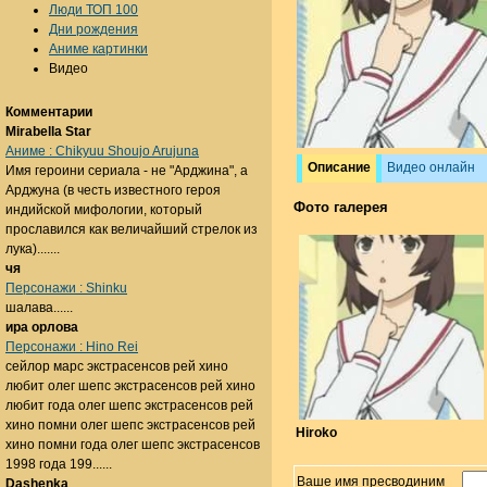
Люди ТОП 100
Дни рождения
Аниме картинки
Видео
Комментарии
Mirabella Star
Аниме : Chikyuu Shoujo Arujuna
Описание
Видео онлайн
Имя героини сериала - не "Арджина", а
Арджуна (в честь известного героя
Фото галерея
индийской мифологии, который
прославился как величайший стрелок из
лука).......
чя
Персонажи : Shinku
шалава......
ира орлова
Персонажи : Hino Rei
сейлор марс экстрасенсов рей хино
любит олег шепс экстрасенсов рей хино
любит года олег шепс экстрасенсов рей
хино помни олег шепс экстрасенсов рей
Hiroko
хино помни года олег шепс экстрасенсов
1998 года 199......
Ваше имя пресводиним
Dashenka