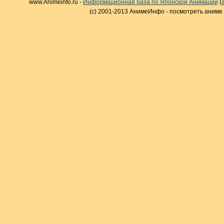
www.Animeinfo.ru -
Информационная база по Японской Анимации
(
(c) 2001-2013 АнимеИнфо - посмотреть аниме 