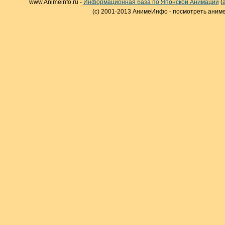
www.Animeinfo.ru -
Информационная база по Японской Анимации
(
(c) 2001-2013 АнимеИнфо - посмотреть аниме