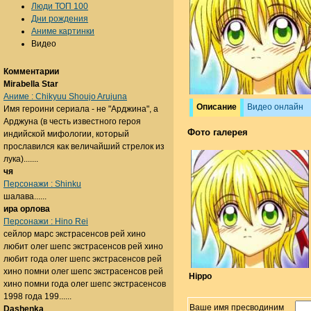
Люди ТОП 100
Дни рождения
Аниме картинки
Видео
Комментарии
Mirabella Star
Аниме : Chikyuu Shoujo Arujuna
Описание
Видео онлайн
Имя героини сериала - не "Арджина", а
Арджуна (в честь известного героя
Фото галерея
индийской мифологии, который
прославился как величайший стрелок из
лука).......
чя
Персонажи : Shinku
шалава......
ира орлова
Персонажи : Hino Rei
сейлор марс экстрасенсов рей хино
любит олег шепс экстрасенсов рей хино
любит года олег шепс экстрасенсов рей
хино помни олег шепс экстрасенсов рей
Hippo
хино помни года олег шепс экстрасенсов
1998 года 199......
Ваше имя пресводиним
Dashenka