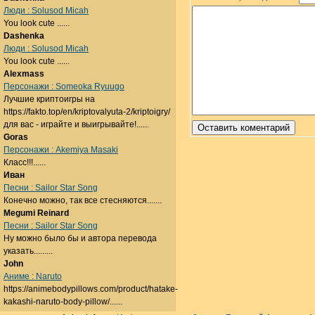
Люди : Solusod Micah
You look cute ......
Dashenka
Люди : Solusod Micah
You look cute ......
Alexmass
Персонажи : Someoka Ryuugo
Лучшие криптоигры на
https://fakto.top/en/kriptovalyuta-2/kriptoigry/
для вас - играйте и выигрывайте!......
Goras
Персонажи : Akemiya Masaki
Класс!!!......
Иван
Песни : Sailor Star Song
Конечно можно, так все стесняются.......
Megumi Reinard
Песни : Sailor Star Song
Ну можно было бы и автора перевода
указать.........
John
Аниме : Naruto
https://animebodypillows.com/product/hatake-
kakashi-naruto-body-pillow/......