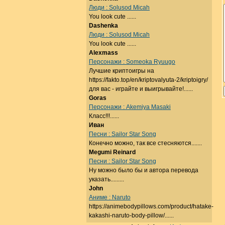
Люди : Solusod Micah
You look cute ......
Dashenka
Люди : Solusod Micah
You look cute ......
Alexmass
Персонажи : Someoka Ryuugo
Лучшие криптоигры на
https://fakto.top/en/kriptovalyuta-2/kriptoigry/
для вас - играйте и выигрывайте!......
Goras
Персонажи : Akemiya Masaki
Класс!!!......
Иван
Песни : Sailor Star Song
Конечно можно, так все стесняются.......
Megumi Reinard
Песни : Sailor Star Song
Ну можно было бы и автора перевода
указать.........
John
Аниме : Naruto
https://animebodypillows.com/product/hatake-
kakashi-naruto-body-pillow/......