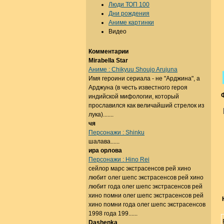
Люди ТОП 100
Дни рождения
Аниме картинки
Видео
Комментарии
Mirabella Star
Аниме : Chikyuu Shoujo Arujuna
Имя героини сериала - не "Арджина", а
Арджуна (в честь известного героя
индийской мифологии, который
прославился как величайший стрелок из
лука).......
чя
Персонажи : Shinku
шалава......
ира орлова
Персонажи : Hino Rei
сейлор марс экстрасенсов рей хино
любит олег шепс экстрасенсов рей хино
любит года олег шепс экстрасенсов рей
хино помни олег шепс экстрасенсов рей
хино помни года олег шепс экстрасенсов
1998 года 199......
Dashenka