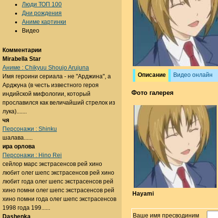
Люди ТОП 100
Дни рождения
Аниме картинки
Видео
Комментарии
Mirabella Star
Аниме : Chikyuu Shoujo Arujuna
Описание
Видео онлайн
Имя героини сериала - не "Арджина", а
Арджуна (в честь известного героя
Фото галерея
индийской мифологии, который
прославился как величайший стрелок из
лука).......
чя
Персонажи : Shinku
шалава......
ира орлова
Персонажи : Hino Rei
сейлор марс экстрасенсов рей хино
любит олег шепс экстрасенсов рей хино
любит года олег шепс экстрасенсов рей
хино помни олег шепс экстрасенсов рей
Hayami
хино помни года олег шепс экстрасенсов
1998 года 199......
Ваше имя пресводиним
Dashenka