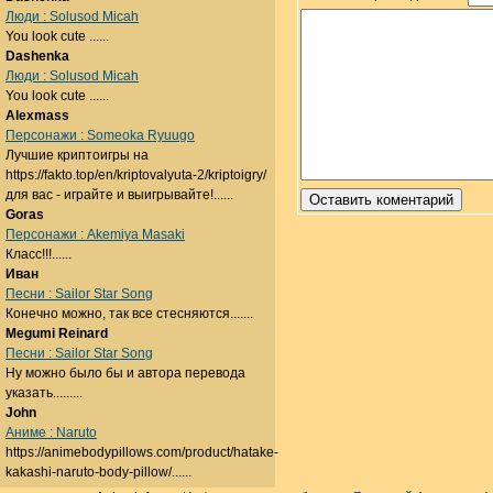
Люди : Solusod Micah
You look cute ......
Dashenka
Люди : Solusod Micah
You look cute ......
Alexmass
Персонажи : Someoka Ryuugo
Лучшие криптоигры на
https://fakto.top/en/kriptovalyuta-2/kriptoigry/
для вас - играйте и выигрывайте!......
Goras
Персонажи : Akemiya Masaki
Класс!!!......
Иван
Песни : Sailor Star Song
Конечно можно, так все стесняются.......
Megumi Reinard
Песни : Sailor Star Song
Ну можно было бы и автора перевода
указать.........
John
Аниме : Naruto
https://animebodypillows.com/product/hatake-
kakashi-naruto-body-pillow/......