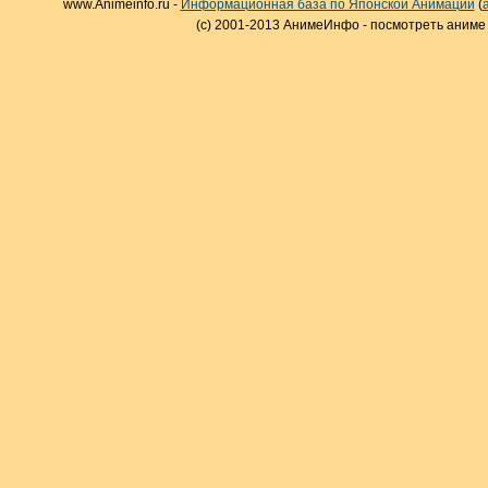
www.Animeinfo.ru -
Информационная база по Японской Анимации
(
(c) 2001-2013 АнимеИнфо - посмотреть аниме