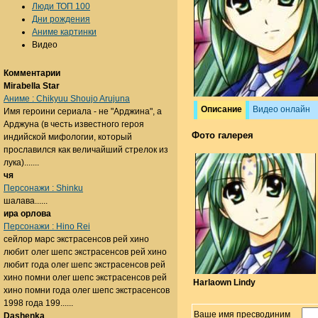
Люди ТОП 100
Дни рождения
Аниме картинки
Видео
Комментарии
Mirabella Star
Аниме : Chikyuu Shoujo Arujuna
Описание
Видео онлайн
Имя героини сериала - не "Арджина", а
Арджуна (в честь известного героя
Фото галерея
индийской мифологии, который
прославился как величайший стрелок из
лука).......
чя
Персонажи : Shinku
шалава......
ира орлова
Персонажи : Hino Rei
сейлор марс экстрасенсов рей хино
любит олег шепс экстрасенсов рей хино
любит года олег шепс экстрасенсов рей
хино помни олег шепс экстрасенсов рей
Harlaown Lindy
хино помни года олег шепс экстрасенсов
1998 года 199......
Ваше имя пресводиним
Dashenka