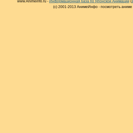
www.Animeinfo.ru -
Информационная база по Японской Анимации
(
(c) 2001-2013 АнимеИнфо - посмотреть аниме 