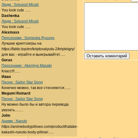
Люди : Solusod Micah
You look cute ......
Dashenka
Люди : Solusod Micah
You look cute ......
Alexmass
Персонажи : Someoka Ryuugo
Лучшие криптоигры на
https://fakto.top/en/kriptovalyuta-2/kriptoigry/
для вас - играйте и выигрывайте!......
Goras
Персонажи : Akemiya Masaki
Класс!!!......
Иван
Песни : Sailor Star Song
Конечно можно, так все стесняются.......
Megumi Reinard
Песни : Sailor Star Song
Ну можно было бы и автора перевода
указать.........
John
Аниме : Naruto
https://animebodypillows.com/product/hatake-
kakashi-naruto-body-pillow/......