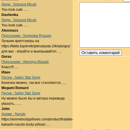
Люди : Solusod Micah
You look cute ......
Dashenka
Люди : Solusod Micah
You look cute ......
Alexmass
Персонажи : Someoka Ryuugo
Лучшие криптоигры на
https://fakto.top/en/kriptovalyuta-2/kriptoigry/
для вас - играйте и выигрывайте!......
Goras
Персонажи : Akemiya Masaki
Класс!!!......
Иван
Песни : Sailor Star Song
Конечно можно, так все стесняются.......
Megumi Reinard
Песни : Sailor Star Song
Ну можно было бы и автора перевода
указать.........
John
Аниме : Naruto
https://animebodypillows.com/product/hatake-
kakashi-naruto-body-pillow/......