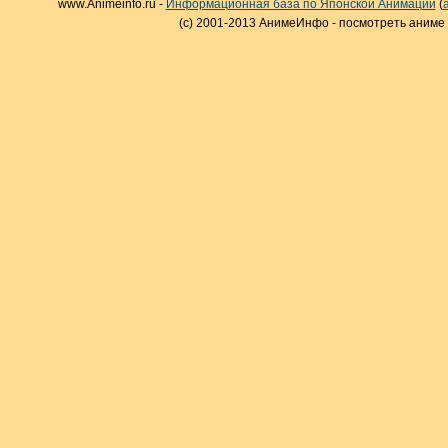
www.Animeinfo.ru -
Информационная база по Японской Анимации
(
(c) 2001-2013 АнимеИнфо - посмотреть аниме 