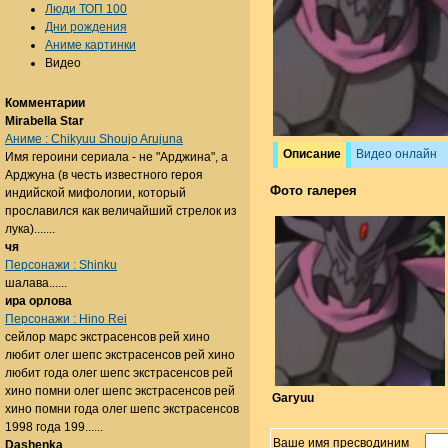
Люди ТОП 100
Дни рождения
Аниме картинки
Видео
Комментарии
Mirabella Star
Аниме : Chikyuu Shoujo Arujuna
Описание
Видео онлайн
Имя героини сериала - не "Арджина", а
Арджуна (в честь известного героя
Фото галерея
индийской мифологии, который
прославился как величайший стрелок из
лука).......
чя
Персонажи : Shinku
шалава......
ира орлова
Персонажи : Hino Rei
сейлор марс экстрасенсов рей хино
любит олег шепс экстрасенсов рей хино
любит года олег шепс экстрасенсов рей
хино помни олег шепс экстрасенсов рей
Garyuu
хино помни года олег шепс экстрасенсов
1998 года 199......
Ваше имя пресводиним
Dashenka